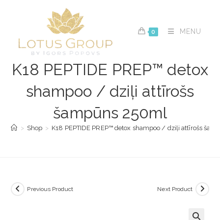
Skip
to
content
MENU
0
K18 PEPTIDE PREP™ detox
shampoo / dziļi attīrošs
šampūns 250ml
>
Shop
>
K18 PEPTIDE PREP™ detox shampoo / dziļi attīrošs ša
Previous Product
Next Product