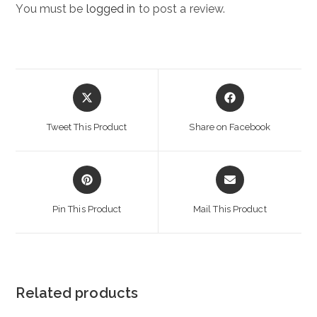
You must be
logged in
to post a review.
Opens
Opens
in
in
a
a
Tweet This Product
Share on Facebook
new
new
window
window
Opens
Opens
in
in
a
a
Pin This Product
Mail This Product
new
new
window
window
Related products