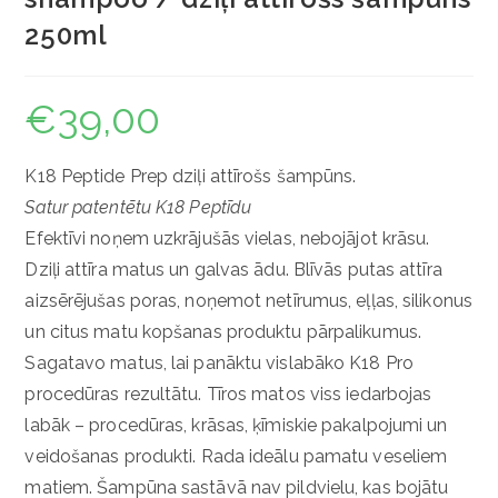
250ml
€
39,00
K18 Peptide Prep dziļi attīrošs šampūns.
Satur patentētu K18 Peptīdu
Efektīvi noņem uzkrājušās vielas, nebojājot krāsu.
Dziļi attīra matus un galvas ādu. Blīvās putas attīra
aizsērējušas poras, noņemot netīrumus, eļļas, silikonus
un citus matu kopšanas produktu pārpalikumus.
Sagatavo matus, lai panāktu vislabāko K18 Pro
procedūras rezultātu. Tīros matos viss iedarbojas
labāk – procedūras, krāsas, ķīmiskie pakalpojumi un
veidošanas produkti. Rada ideālu pamatu veseliem
matiem. Šampūna sastāvā nav pildvielu, kas bojātu