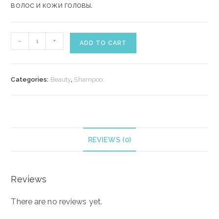
волос и кожи головы.
K18
-
+
ADD TO CART
PEPTIDE
PREP™
detox
Categories:
Beauty
,
Shampoo
shampoo
/
dziļi
attīrošs
šampūns
REVIEWS (0)
250ml
quantity
Reviews
There are no reviews yet.