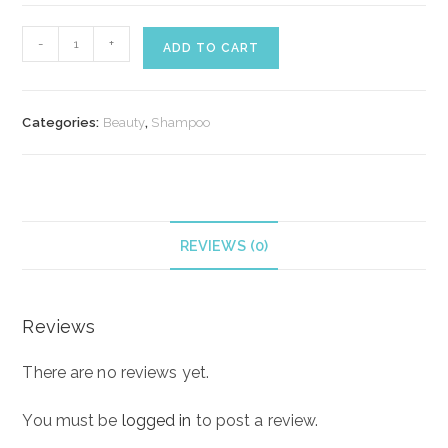
K18
-
+
ADD TO CART
DAMAGE
SHIELD
pH
Categories:
Beauty
,
Shampoo
protective
shampoo
/
balansējošs
šampūns
REVIEWS (0)
250ml
quantity
Reviews
There are no reviews yet.
You must be
logged in
to post a review.