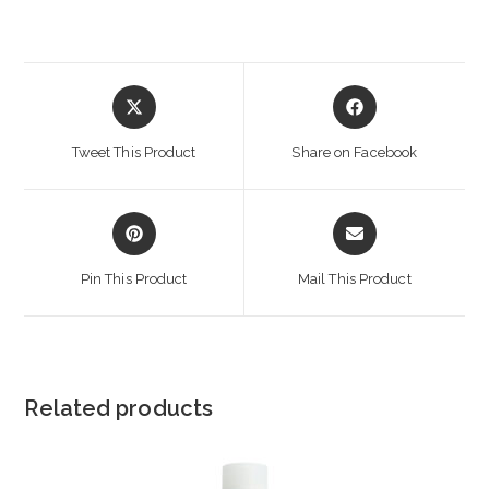
Opens
Opens
in
in
a
a
Tweet This Product
Share on Facebook
new
new
window
window
Opens
Opens
in
in
a
a
Pin This Product
Mail This Product
new
new
window
window
Related products