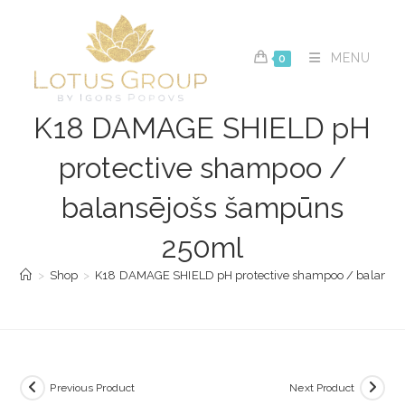
Skip
to
content
MENU
0
K18 DAMAGE SHIELD pH
protective shampoo /
balansējošs šampūns
250ml
>
Shop
>
K18 DAMAGE SHIELD pH protective shampoo / balansē
Previous Product
Next Product