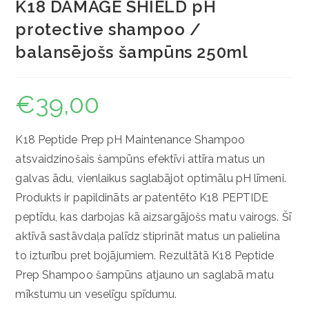
K18 DAMAGE SHIELD pH
protective shampoo /
balansējošs šampūns 250ml
€
39,00
K18 Peptide Prep pH Maintenance Shampoo
atsvaidzinošais šampūns efektīvi attīra matus un
galvas ādu, vienlaikus saglabājot optimālu pH līmeni.
Produkts ir papildināts ar patentēto K18 PEPTIDE
peptīdu, kas darbojas kā aizsargājošs matu vairogs. Šī
aktīvā sastāvdaļa palīdz stiprināt matus un palielina
to izturību pret bojājumiem. Rezultātā K18 Peptide
Prep Shampoo šampūns atjauno un saglabā matu
mīkstumu un veselīgu spīdumu.