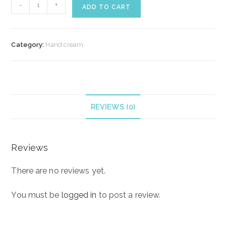
DIVINA
-
+
ADD TO CART
BELLEZZA
GENTLE
SOFTENING
Category:
Hand cream
HAND
CREAM
quantity
REVIEWS (0)
Reviews
There are no reviews yet.
You must be
logged in
to post a review.