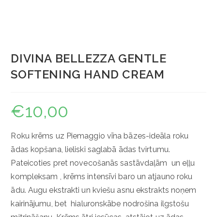
DIVINA BELLEZZA GENTLE
SOFTENING HAND CREAM
€
10,00
Roku krēms uz Piemaggio vīna bāzes-ideāla roku
ādas kopšana, lieliski saglabā ādas tvirtumu.
Pateicoties pret novecošanās sastāvdaļām un eļļu
kompleksam , krēms intensīvi baro un atjauno roku
ādu. Augu ekstrakti un kviešu asnu ekstrakts noņem
kairinājumu, bet hialuronskābe nodrošina ilgstošu