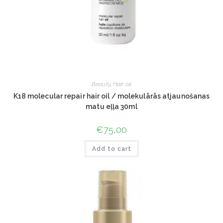
Beauty
,
Hair oil
K18 molecular repair hair oil / molekulārās atjaunošanas
matu eļļa 30ml
€
75,00
Add to cart