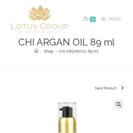
Skip
to
content
MENU
0
CHI ARGAN OIL 89 ml
>
Shop
>
CHI ARGAN OIL 89 ml
Next Product
🔍