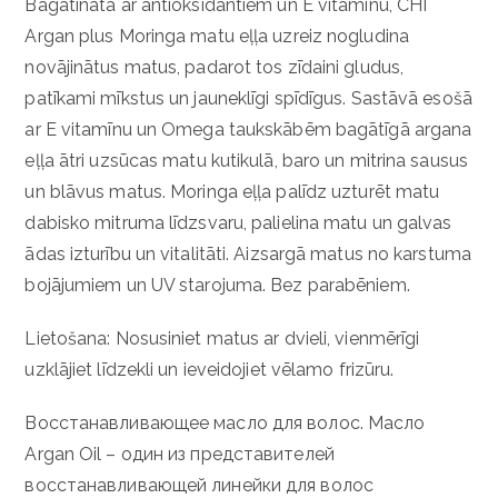
Bagātināta ar antioksidantiem un E vitamīnu, CHI
Argan plus Moringa matu eļļa uzreiz nogludina
novājinātus matus, padarot tos zīdaini gludus,
patīkami mīkstus un jauneklīgi spīdīgus. Sastāvā esošā
ar E vitamīnu un Omega taukskābēm bagātīgā argana
eļļa ātri uzsūcas matu kutikulā, baro un mitrina sausus
un blāvus matus. Moringa eļļa palīdz uzturēt matu
dabisko mitruma līdzsvaru, palielina matu un galvas
ādas izturību un vitalitāti. Aizsargā matus no karstuma
bojājumiem un UV starojuma. Bez parabēniem.
Lietošana: Nosusiniet matus ar dvieli, vienmērīgi
uzklājiet līdzekli un ieveidojiet vēlamo frizūru.
Восстанавливающее масло для волос. Масло
Argan Oil – один из представителей
восстанавливающей линейки для волос