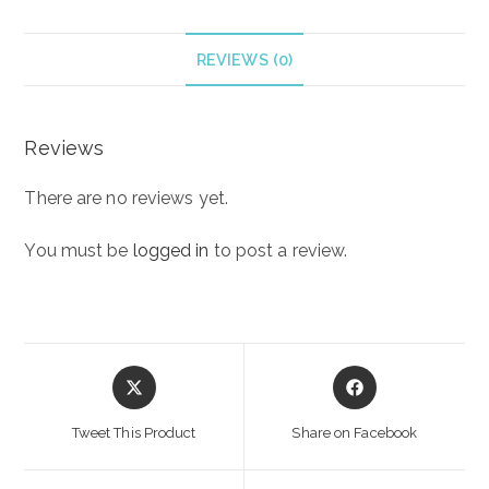
REVIEWS (0)
Reviews
There are no reviews yet.
You must be
logged in
to post a review.
Opens
Opens
in
in
a
a
Tweet This Product
Share on Facebook
new
new
window
window