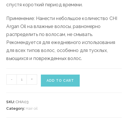
спустя короткий период времени.
Применение: Нанести небольшое количество CHI
Argan Oil на влажные волосы, равномерно
распределить по волосам, не смывать.
Рекомендуется для ежедневного использования
для всех типов волос, особенно для тусклых,
вьющихся и поврежденных волос.
CHI
-
+
ADD TO CART
ARGAN
OIL
89
SKU:
CHIA03
ml
Category:
Hair oil
quantity