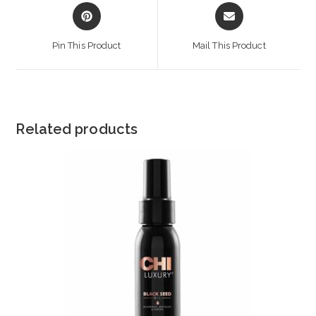
Opens
Opens
in
in
a
a
Pin This Product
Mail This Product
new
new
window
window
Related products