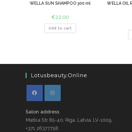
WELLA SUN SHAMPOO 300 ml
WELLA OIL
€
22,00
Add to cart
Lotusbeauty.online
Salon address
Matisa Str. 85-40, Riga, Latvia, LV-1009,
+371 26377758