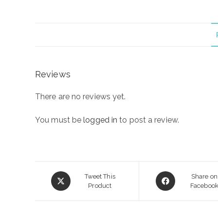
Reviews
There are no reviews yet.
You must be
logged in
to post a review.
Opens
Opens
Tweet This
Share on
in
Product
in
Faceboo
a
a
new
new
window
window