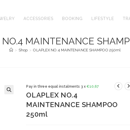
EWELRY
ACCESSORIES
BOOKING
LIFESTYLE
TR
 NO.4 MAINTENANCE SHAMP
>
Shop
>
OLAPLEX NO.4 MAINTENANCE SHAMPOO 250ml
Pay in three equal instalments 3 x
€
10,67
OLAPLEX NO.4
🔍
MAINTENANCE SHAMPOO
250ml