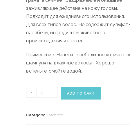
граната снимает раздражение и оказывает
заживляющее действие на кожу головы.
Подходит для ежедневного использования.
Для всех типов волос. Не содержит сульфаты
парабены, ингредиенты животного
происхождения и глютен.
Применение: Нанесите небольшое количеств
шампуня на влажные волосы. · Хорошо
вспеньте, смойте водой.
OLAPLEX
-
+
ADD TO CART
NO.4
MAINTENANCE
SHAMPOO
Category:
Shampoo
250ml
quantity