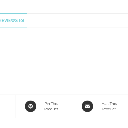
REVIEWS (0)
Opens
Opens
Pin This
Mail This
k
in
Product
in
Product
a
a
new
new
window
window