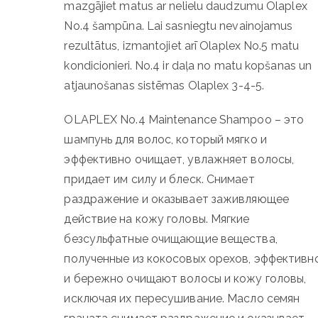
mazgājiet matus ar nelielu daudzumu Olaplex
No.4 šampūna. Lai sasniegtu nevainojamus
rezultātus, izmantojiet arī Olaplex No.5 matu
kondicionieri. No.4 ir daļa no matu kopšanas un
atjaunošanas sistēmas Olaplex 3-4-5.
OLAPLEX No.4 Maintenance Shampoo – это
шампунь для волос, который мягко и
эффективно очищает, увлажняет волосы,
придает им силу и блеск. Снимает
раздражение и оказывает заживляющее
действие на кожу головы. Мягкие
безсульфатные очищающие вещества,
полученные из кокосовых орехов, эффективн
и бережно очищают волосы и кожу головы,
исключая их пересушивание. Масло семян