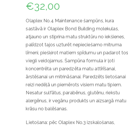
€
32,00
Olaplex No.4 Maintenance šampūns, kura
sastāvā ir Olaplex Bond Building molekulas,
atjauno un stiprina matu struktūru no iekšienes,
palīdzot tajos uzturēt nepieciešamo mitruma
līmeni, piešķirot matiem spīdumu un padarot to
viegli veidojamus. Šampūna formula ir ļoti
koncentrēta un paredzēta matu attīrīšanai,
ārstēšanai un mitrināšanai. Paredzēts lietošanai
reizi nedēļā un piemērots visiem matu tipiem.
Nesatur sulfātus, parabēnus, glutēnu, riekstu
alergēnus, ir vegānu produkts un aizsargā matu
krāsu no balēšanas.
Lietošana: pēc Olaplex No.3 izskalošanas,