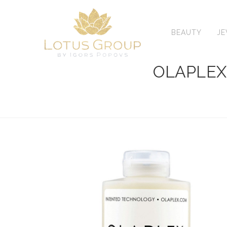
Skip
to
content
BEAUTY
J
OLAPLEX