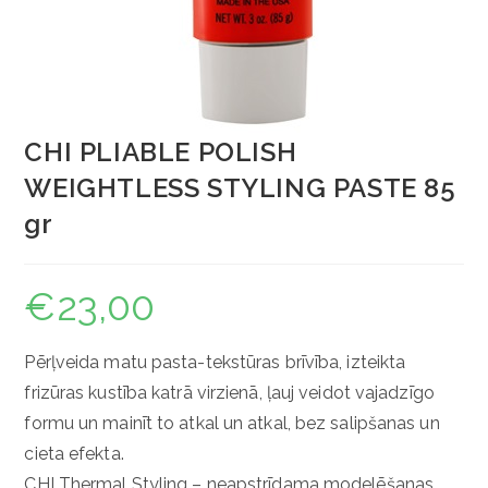
CHI PLIABLE POLISH
WEIGHTLESS STYLING PASTE 85
gr
€
23,00
Pērļveida matu pasta-tekstūras brīvība, izteikta
frizūras kustība katrā virzienā, ļauj veidot vajadzīgo
formu un mainīt to atkal un atkal, bez salipšanas un
cieta efekta.
CHI Thermal Styling – neapstrīdama modelēšanas