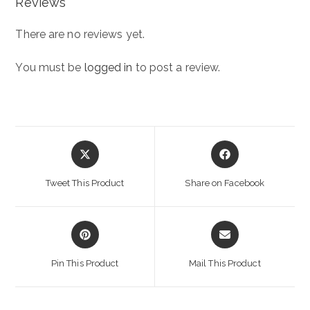
Reviews
There are no reviews yet.
You must be
logged in
to post a review.
Opens
Opens
in
in
a
a
Tweet This Product
Share on Facebook
new
new
window
window
Opens
Opens
in
in
a
a
Pin This Product
Mail This Product
new
new
window
window