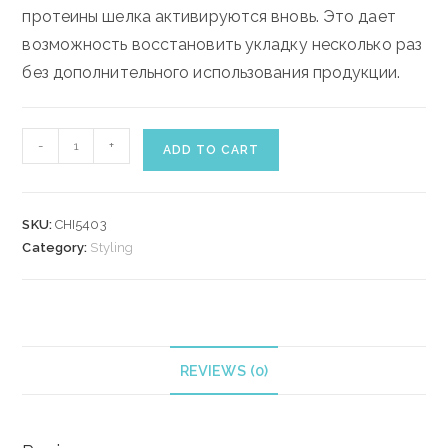
протеины шелка активируются вновь. Это дает
возможность восстановить укладку несколько раз
без дополнительного использования продукции.
CHI
-
+
ADD TO CART
PLIABLE
POLISH
WEIGHTLESS
SKU:
CHI5403
STYLING
Category:
Styling
PASTE
85
gr
quantity
REVIEWS (0)