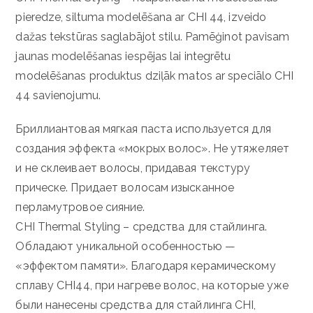
pieredze, siltuma modelēšana ar CHI 44, izveido
dažas tekstūras saglabājot stilu. Pamēģinot pavisam
jaunas modelēšanas iespējas lai integrētu
modelēšanas produktus dziļāk matos ar speciālo CHI
44 savienojumu.
Бриллиантовая мягкая паста используется для
создания эффекта «мокрых волос». Не утяжеляет
и не склеивает волосы, придавая текстуру
прическе. Придает волосам изысканное
перламутровое сияние.
CHI Thermal Styling – средства для стайлинга.
Обладают уникальной особенностью —
«эффектом памяти». Благодаря керамическому
сплаву CHI44, при нагреве волос, на которые уже
были нанесены средства для стайлинга CHI,