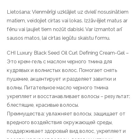
Lietošana: Vienmērīgi uzklājiet uz dvielī nosusinātiem
matiem, veidojiet cirtas vai lokas. Izžāvējiet matus ar
fēnu vai ļaujiet tiem nožūt dabiski. Var izmantot arī
sausos matos, lai cirtas iegūtu skaistu formu.
CHI Luxury Black Seed Oil Curl Defining Cream-Gel –
Это крем-гель с маслом черного тмина для
кудрявых и волнистых волос. Помогает снять
пушение, акцентирует и разделяет завитки и
волны. Питательное масло черного тмина
укрепляет и восстанавливает волосы – результат:
блестящие, красивые волосы.
Преимущества: увлажняет волосы, защищает от
вредного воздействия окружающей среды,
поддерживает здоровый вид волос, укрепляет и