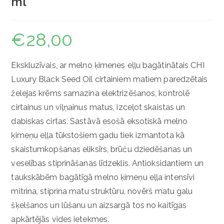
ml
€
28,00
Ekskluzīvais, ar melno ķimenes eļļu bagātinātais CHI
Luxury Black Seed Oil cirtainiem matiem paredzētais
želejas krēms samazina elektrizēšanos, kontrolē
cirtainus un viļņainus matus, izceļot skaistas un
dabiskas cirtas. Sastāvā esošā eksotiskā melno
ķimeņu eļļa tūkstošiem gadu tiek izmantota kā
skaistumkopšanas eliksīrs, brūču dziedēšanas un
veselības stiprināšanas līdzeklis. Antioksidantiem un
taukskābēm bagātīgā melno ķimeņu eļļa intensīvi
mitrina, stiprina matu struktūru, novērš matu galu
šķelšanos un lūšanu un aizsargā tos no kaitīgas
apkārtējās vides ietekmes.