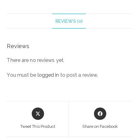
CREAM-
GEL
147
REVIEWS (0)
ml
quantity
Reviews
There are no reviews yet.
You must be
logged in
to post a review.
Opens
Opens
in
in
a
a
Tweet This Product
Share on Facebook
new
new
window
window