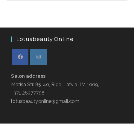
Lotusbeauty.online
Salon address
Matisa Str. 85-40, Riga, Latvia, LV-1009,
+371 26377758
lotusbeautyonline@gmail.com