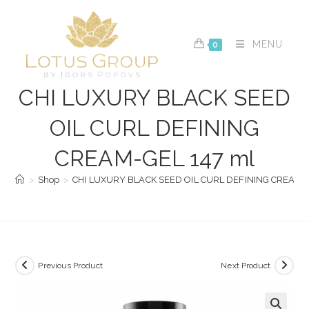
Skip
to
content
MENU
0
CHI LUXURY BLACK SEED
OIL CURL DEFINING
CREAM-GEL 147 ml
>
Shop
>
CHI LUXURY BLACK SEED OIL CURL DEFINING CREAM-G
Previous Product
Next Product