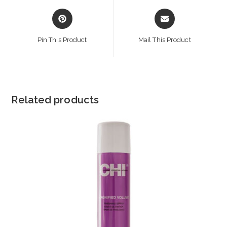
Opens
Opens
in
in
a
a
Pin This Product
Mail This Product
new
new
window
window
Related products