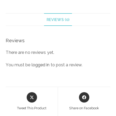
REVIEWS (0)
Reviews
There are no reviews yet.
You must be
logged in
to post a review.
Opens
Opens
in
in
a
a
Tweet This Product
Share on Facebook
new
new