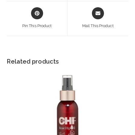
window
window
Opens
Opens
in
in
a
a
Pin This Product
Mail This Product
new
new
window
window
Related products