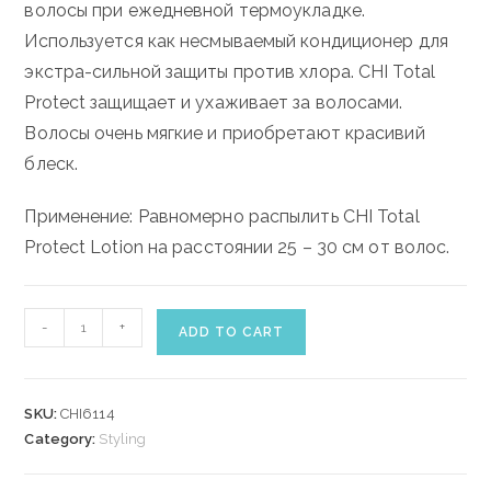
волосы при ежедневной термоукладке.
Используется как несмываемый кондиционер для
экстра-сильной защиты против хлора. CHI Total
Protect защищает и ухаживает за волосами.
Волосы очень мягкие и приобретают красивий
блеск.
Применение: Равномерно распылить CHI Total
Protect Lotion на расстоянии 25 – 30 см от волос.
CHI
-
+
ADD TO CART
TOTAL
PROTECT
LOTION
SKU:
CHI6114
59
Category:
Styling
ml
quantity