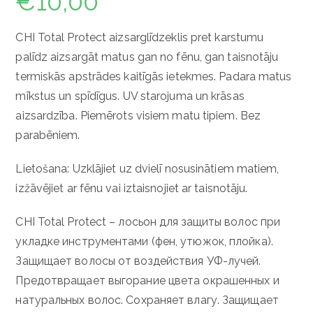
€
10,00
CHI Total Protect aizsarglīdzeklis pret karstumu
palīdz aizsargāt matus gan no fēnu, gan taisnotāju
termiskās apstrādes kaitīgās ietekmes. Padara matus
mīkstus un spīdīgus. UV starojuma un krāsas
aizsardzība. Piemērots visiem matu tipiem. Bez
parabēniem.
Lietošana: Uzklājiet uz dvielī nosusinātiem matiem,
izžāvējiet ar fēnu vai iztaisnojiet ar taisnotāju.
CHI Total Protect – лосьон для защиты волос при
укладке инструментами (фен, утюжок, плойка).
Защищает волосы от воздействия УФ-лучей.
Предотвращает выгорание цвета окрашенных и
натуральных волос. Сохраняет влагу. Защищает