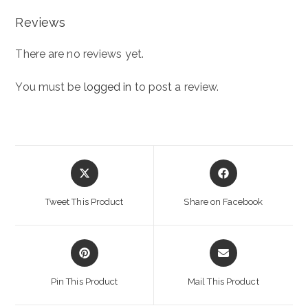
Reviews
There are no reviews yet.
You must be
logged in
to post a review.
Opens
Opens
in
in
a
a
Tweet This Product
Share on Facebook
new
new
window
window
Opens
Opens
in
in
a
a
Pin This Product
Mail This Product
new
new
window
window