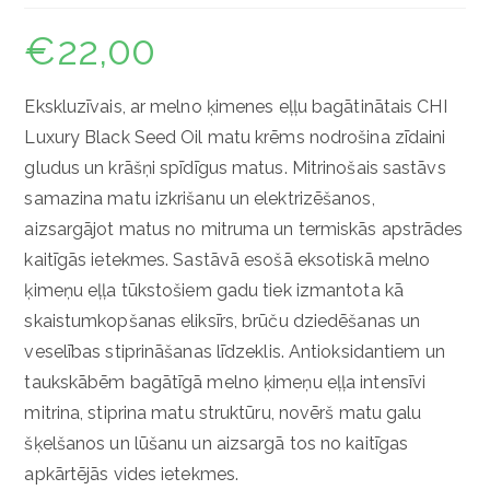
€
22,00
Ekskluzīvais, ar melno ķimenes eļļu bagātinātais CHI
Luxury Black Seed Oil matu krēms nodrošina zīdaini
gludus un krāšņi spīdīgus matus. Mitrinošais sastāvs
samazina matu izkrišanu un elektrizēšanos,
aizsargājot matus no mitruma un termiskās apstrādes
kaitīgās ietekmes. Sastāvā esošā eksotiskā melno
ķimeņu eļļa tūkstošiem gadu tiek izmantota kā
skaistumkopšanas eliksīrs, brūču dziedēšanas un
veselības stiprināšanas līdzeklis. Antioksidantiem un
taukskābēm bagātīgā melno ķimeņu eļļa intensīvi
mitrina, stiprina matu struktūru, novērš matu galu
šķelšanos un lūšanu un aizsargā tos no kaitīgas
apkārtējās vides ietekmes.