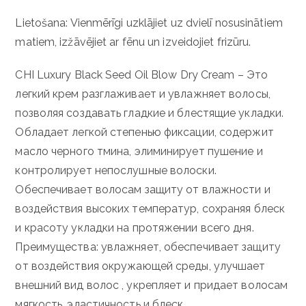
Lietošana: Vienmērīgi uzklājiet uz dvielī nosusinātiem
matiem, izžāvējiet ar fēnu un izveidojiet frizūru.
CHI Luxury Black Seed Oil Blow Dry Cream – Это
легкий крем разглаживает и увлажняет волосы,
позволяя создавать гладкие и блестящие укладки.
Обладает легкой степенью фиксации, содержит
масло черного тмина, элиминирует пушение и
контролирует непослушные волоски.
Обеспечивает волосам защиту от влажности и
воздействия высоких температур, сохраняя блеск
и красоту укладки на протяжении всего дня.
Преимущества: увлажняет, обеспечивает защиту
от воздействия окружающей среды, улучшает
внешний вид волос , укрепляет и придает волосам
мягкость, эластичность и блеск.