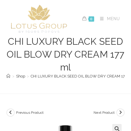
Skip
to
content
MENU
0
CHI LUXURY BLACK SEED
OIL BLOW DRY CREAM 177
ml
>
Shop
>
CHI LUXURY BLACK SEED OIL BLOW DRY CREAM 177 m
Previous Product
Next Product