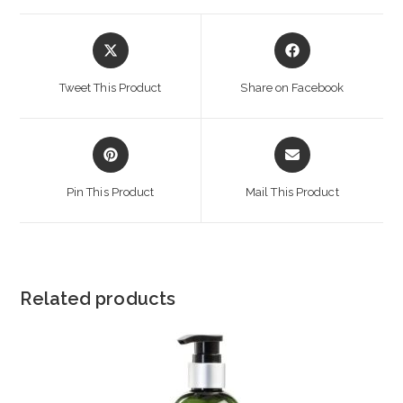
Opens
Opens
in
in
a
a
Tweet This Product
Share on Facebook
new
new
window
window
Opens
Opens
in
in
a
a
Pin This Product
Mail This Product
new
new
window
window
Related products