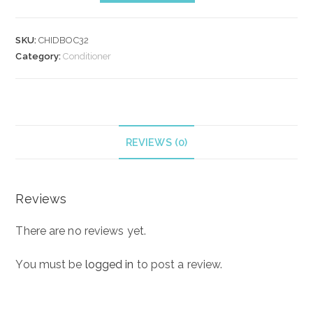
BRILLIANCE
OPTIMUM
SKU:
CHIDBOC32
MOISTURE
Category:
Conditioner
CONDITIONER
946
ml
quantity
REVIEWS (0)
Reviews
There are no reviews yet.
You must be
logged in
to post a review.