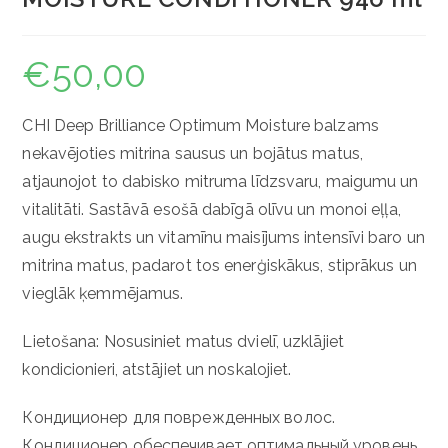
€
50,00
CHI Deep Brilliance Optimum Moisture balzams
nekavējoties mitrina sausus un bojātus matus,
atjaunojot to dabisko mitruma līdzsvaru, maigumu un
vitalitāti. Sastāvā esošā dabīgā olīvu un monoi eļļa,
augu ekstrakts un vitamīnu maisījums intensīvi baro un
mitrina matus, padarot tos enerģiskākus, stiprākus un
vieglāk ķemmējamus.
Lietošana: Nosusiniet matus dvielī, uzklājiet
kondicionieri, atstājiet un noskalojiet.
Кондиционер для поврежденных волос.
Кондиционер обеспечивает оптимальный уровень