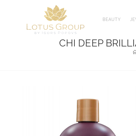
Skip
to
content
BEAUTY
J
CHI DEEP BRIL