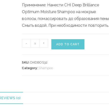
Применение: Нанести CHI Deep Brilliance
Optimum Moisture Shampoo на мокрые
волосы, помассировать до образования пены
Смыть водой. При необходимости повторить.
CHI
-
+
ADD TO CART
DEEP
BRILLIANCE
OPTIMUM
SKU:
CHIDBOS32
MOISTURE
Category:
Shampoo
SHAMPOO
946
ml
quantity
REVIEWS (0)