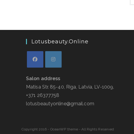
Lotusbeauty.online
Salon address
Matisa Str. 85-40, Riga, Latvia, LV-1009,
+371 26377758
lotusbeautyonline@gmail.com
Copyright 2016 - OceanWP theme - All Rights Reserved