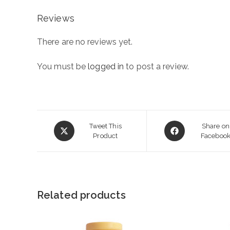
Reviews
There are no reviews yet.
You must be
logged in
to post a review.
Opens
Opens
Tweet This
Share on
in
Product
in
Faceboo
a
a
new
new
window
window
Related products