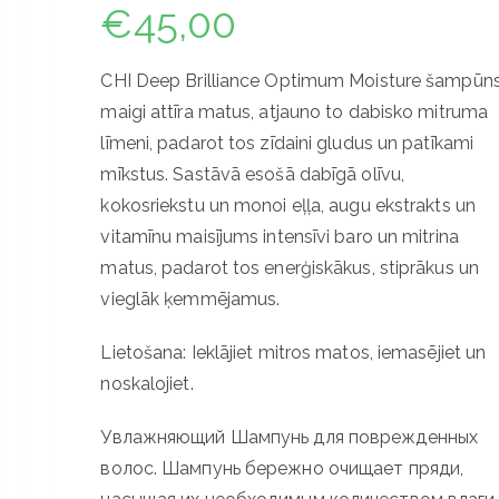
€
45,00
CHI Deep Brilliance Optimum Moisture šampūn
maigi attīra matus, atjauno to dabisko mitruma
līmeni, padarot tos zīdaini gludus un patīkami
mīkstus. Sastāvā esošā dabīgā olīvu,
kokosriekstu un monoi eļļa, augu ekstrakts un
vitamīnu maisījums intensīvi baro un mitrina
matus, padarot tos enerģiskākus, stiprākus un
vieglāk ķemmējamus.
Lietošana: Ieklājiet mitros matos, iemasējiet un
noskalojiet.
Увлажняющий Шампунь для поврежденных
волос. Шампунь бережно очищает пряди,