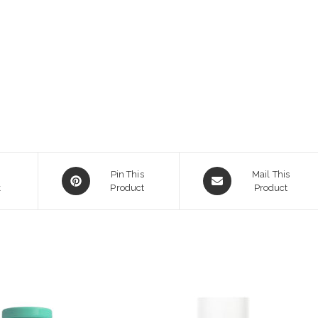
Opens
Opens
Pin This
Mail This
k
in
Product
in
Product
a
a
new
new
window
window