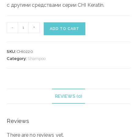
с другими средствами серии CHI Keratin.
CHI
-
+
ADD TO CART
KERATIN
SHAMPOO
59
SKU:
CHI0220
ml
Category:
Shampoo
quantity
REVIEWS (0)
Reviews
There are no reviews yet.