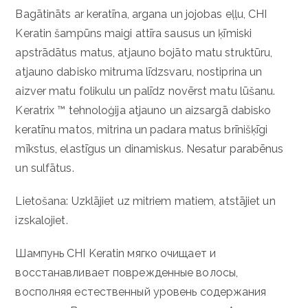
Bagātināts ar keratīna, argana un jojobas eļļu, CHI
Keratin šampūns maigi attīra sausus un ķīmiski
apstrādātus matus, atjauno bojāto matu struktūru,
atjauno dabisko mitruma līdzsvaru, nostiprina un
aizver matu folikulu un palīdz novērst matu lūšanu.
Keratrix ™ tehnoloģija atjauno un aizsargā dabisko
keratīnu matos, mitrina un padara matus brīnišķīgi
mīkstus, elastīgus un dinamiskus. Nesatur parabēnus
un sulfātus.
Lietošana: Uzklājiet uz mitriem matiem, atstājiet un
izskalojiet.
Шампунь CHI Keratin мягко очищает и
восстанавливает поврежденные волосы,
восполняя естественный уровень содержания