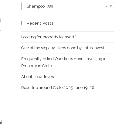
Shampoo (55)
×
ā
Recent Posts
a
Looking for property to invest?
One of the step-by-steps done by Lotus Invest
Frequently Asked Questions About Investing in
Property in Crete
About Lotus Invest
Road trip around Crete 2025 June 19-26
i