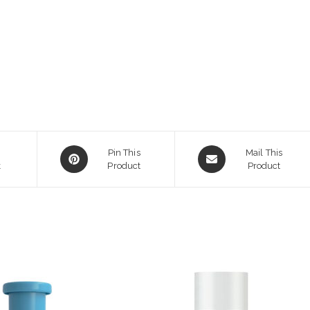
Opens
Opens
Pin This
Mail This
k
in
Product
in
Product
a
a
new
new
window
window