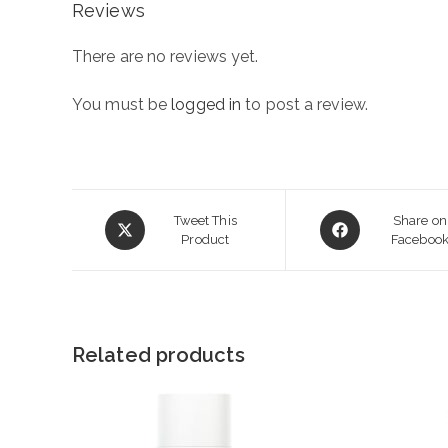
Reviews
There are no reviews yet.
You must be
logged in
to post a review.
Opens
Opens
Tweet This
Share on
in
Product
in
Faceboo
a
a
new
new
window
window
Related products