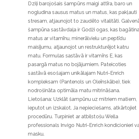
Dziļi barojošais šampūns maigi attīra, baro un
nogludina sausus matus un matus, kas pakļauti
stresam, atjaunojot to zaudēto vitalitāti. Galven
šampūna sastāvdaļa ir Godži ogas, kas bagātin
matus ar vitamīnu, minerālvielu un peptīdu
maisījumu, atjaunojot un restrukturējot katru
matu. Formulas sastāvā ir vitamīns E, kas
pasargā matus no bojājumiem. Pateicoties
sastāvā esošajam unikālajam Nutri-Enrich
kompleksam (Pantenols un Oleīnskābe), tiek
nodrošināta optimāla matu mitrināšana.
Lietošana: Uzklāt šampūnu uz mitriem matiem,
ieputot un izskalot. Ja nepieciešams, atkārtojiet
procedūru. Turpiniet ar atbilstošu Wella
professionals Invigo Nutri-Enrich kondicionieri va
masku.