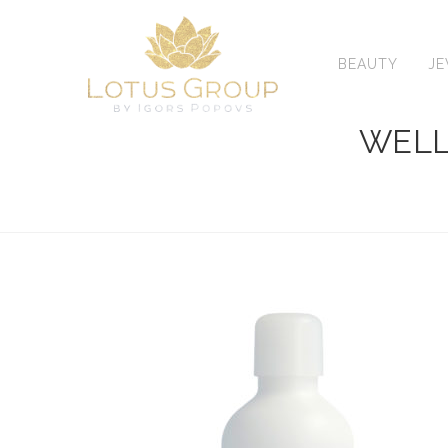
Skip
to
content
BEAUTY
J
WELL