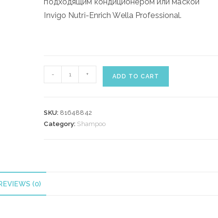
подходящим кондиционером или маской
Invigo Nutri-Enrich Wella Professional.
WELLA
-
+
ADD TO CART
NUTRI
ENRICH
SHAMPOO
SKU:
81648842
100
Category:
Shampoo
ml
quantity
REVIEWS (0)