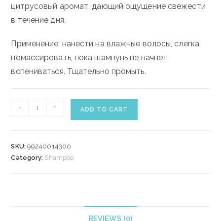
цитрусовый аромат, дающий ощущение свежести
в течение дня.
Применение: нанести на влажные волосы, слегка
помассировать, пока шампунь не начнет
вспениваться.
Тщательно промыть.
WELLA
-
+
ADD TO CART
SUN
SHAMPOO
300
SKU:
99240014300
ml
Category:
Shampoo
quantity
REVIEWS (0)