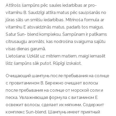
Аttīrošs šampūns pēc saules iedarbības ar pro-
vitamīnu B. Saudzīgi attīra matus pēc sauļošanās no
jūras sāls un smilšu iedarbības. Mitrinoša formula ar
vitamīnu E atsvaidzinās matus, padarīs tos maigus.
Satur Sun- blend kompleksu. Šampūnam ir patīkams
citrusaugļu aromāts, kas nodrošina svaiguma sajūtu
visas dienas garumā.
Lietošana: Uzklāt uz mitriem matiem, maigi iemasēt
līdz šampūns sāk putot. Rūpīgi izskalot.
Очищающий шампунь после пребывания на солнце
с провитамином В. Бережно очищает волосы
после пребывания на солнце от морской соли и
песка.
Увлажняющая формула с витамином Е
освежит волосы, сделает их мягкими.
Содержит
комплекс Sun-blend.
Шампунь имеет приятный