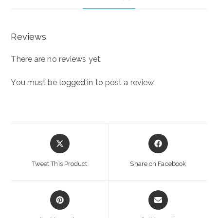
Reviews
There are no reviews yet.
You must be
logged in
to post a review.
Opens
Opens
in
in
a
a
Tweet This Product
Share on Facebook
new
new
window
window
Opens
Opens
in
in
a
a