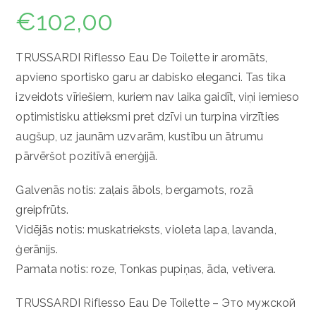
€
102,00
TRUSSARDI Riflesso Eau De Toilette ir aromāts,
apvieno sportisko garu ar dabisko eleganci. Tas tika
izveidots vīriešiem, kuriem nav laika gaidīt, viņi iemieso
optimistisku attieksmi pret dzīvi un turpina virzīties
augšup, uz jaunām uzvarām, kustību un ātrumu
pārvēršot pozitīvā enerģijā.
Galvenās notis: zaļais ābols, bergamots, rozā
greipfrūts.
Vidējās notis: muskatrieksts, violeta lapa, lavanda,
ģerānijs.
Pamata notis: roze, Tonkas pupiņas, āda, vetivera.
TRUSSARDI Riflesso Eau De Toilette – Это мужской