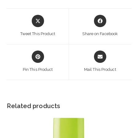
Opens
Opens
in
in
a
a
Tweet This Product
Share on Facebook
new
new
window
window
Opens
Opens
in
in
a
a
Pin This Product
Mail This Product
new
new
window
window
Related products