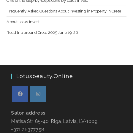
One of the step-by-steps done by Lotus Invest
Frequently Asked Questions About Investing in Property in Crete
About Lotus Invest
Road trip around Crete 2025 June 19-26
Lotusbeauty.online
Salon address
Matisa Str. 85-40, Riga, Latvia, LV-1009,
+371 26377758