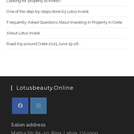
Looking for property to invest?
One of the step-by-steps done by Lotus Invest
Frequently Asked Questions About Investing in Property in Crete
About Lotus Invest
Road trip around Crete 2025 June 19-26
Lotusbeauty.online
Salon address
Matisa Str. 85-40, Riga, Latvia, LV-1009,