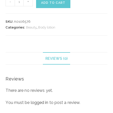
ELIZABETH
-
+
ADD TO CART
ARDEN
WHITE
TEA
SKU:
A0106576
BODY
Categories:
Beauty
,
Body lotion
CREAM
400
ml
quantity
REVIEWS (0)
Reviews
There are no reviews yet.
You must be
logged in
to post a review.