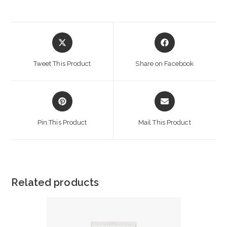
Opens
Opens
in
in
a
a
Tweet This Product
Share on Facebook
new
new
window
window
Opens
Opens
in
in
a
a
Pin This Product
Mail This Product
new
new
window
window
Related products