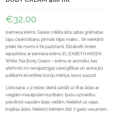
€
32,00
Ķermeņa krēms. Saules mīlēta āda, labas grāmatas
lapu čaukstēšana, pirmais tējas malks … tik vienkārši
prieki, tie mums ir tik pazīstami. Elizabeth Arden
iepazīstina ar ķermeņa krēmu ELIZABETH ARDEN
White Tea Body Cream – krēmu ar aromātu, kas
atbrīvots no nevajadzīgas sarežģītības un aicina jūs
patīkami atcerēties burvju mirkļus, kuros pazust.
Lietošana: 1-2 reizes dienā uzklāt uz tīras ādas ar
vieglām masējošām kustībām, īpašu uzmanību
pievēršot sausām ādas vietām. Nelietot uz sejas,
bojātas ādas. Nelietot bērniem līdz 7 gadu vecumam.