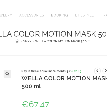
EWELRY
ACCESSORIES
BOOKING
LIFESTYLE
TR
LA COLOR MOTION MASK 50
>
Shop
>
WELLA COLOR MOTION MASK 500 ml
Pay in three equal instalments 3 x
€
22,49
WELLA COLOR MOTION MAS
🔍
500 ml
€
67,47