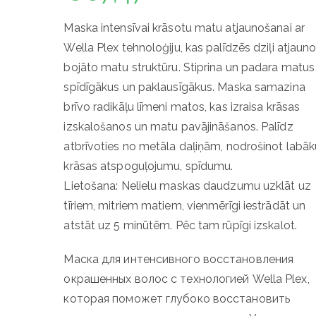
Maska ​​intensīvai krāsotu matu atjaunošanai ar
Wella Plex tehnoloģiju, kas palīdzēs dziļi atjauno
bojāto matu struktūru. Stiprina un padara matus
spīdīgākus un paklausīgākus. Maska samazina
brīvo radikāļu līmeni matos, kas izraisa krāsas
izskalošanos un matu pavājināšanos. Palīdz
atbrīvoties no metāla daļiņām, nodrošinot labāk
krāsas atspoguļojumu, spīdumu.
Lietošana: Nelielu maskas daudzumu uzklāt uz
tīriem, mitriem matiem, vienmērīgi iestrādāt un
atstāt uz 5 minūtēm. Pēc tam rūpīgi izskalot.
Маска для интенсивного восстановления
окрашенных волос с технологией Wella Plex,
которая поможет глубоко восстановить