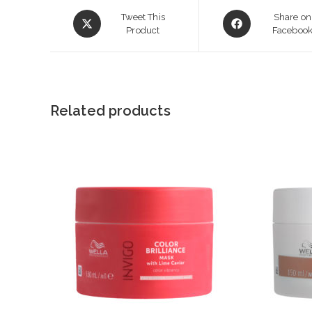
Opens
Opens
Tweet This
Share on
in
Product
in
Faceboo
a
a
new
new
window
window
Related products