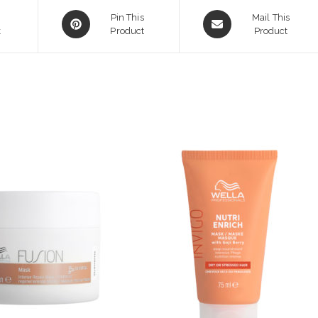
Opens
Opens
Pin This
Mail This
k
in
Product
in
Product
a
a
new
new
window
window