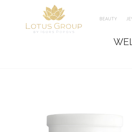
Skip
to
content
BEAUTY
J
WEL