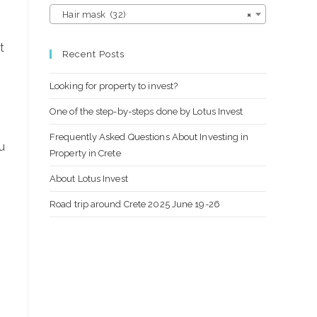
Hair mask (32)
×
t
Recent Posts
Looking for property to invest?
One of the step-by-steps done by Lotus Invest
Frequently Asked Questions About Investing in
u
Property in Crete
About Lotus Invest
Road trip around Crete 2025 June 19-26