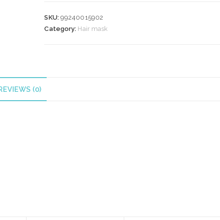
MOTION
MASK
SKU:
99240015902
500
Category:
Hair mask
ml
quantity
REVIEWS (0)