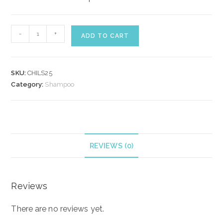
CHI
-
+
ADD TO CART
LUXURY
BLACK
SEED
SKU:
CHILS25
OIL
Category:
Shampoo
GENTLE
CLEANSING
SHAMPOO
739
ml
REVIEWS (0)
quantity
Reviews
There are no reviews yet.