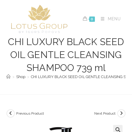
Skip
to
content
MENU
0
CHI LUXURY BLACK SEED
OIL GENTLE CLEANSING
SHAMPOO 739 ml
>
Shop
>
CHI LUXURY BLACK SEED OIL GENTLE CLEANSING SH
Previous Product
Next Product