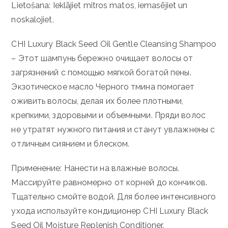
Lietošana: Ieklājiet mitros matos, iemasējiet un
noskalojiet.
CHI Luxury Black Seed Oil Gentle Cleansing Shampoo
– Этот шампунь бережно очищает волосы от
загрязнений с помощью мягкой богатой пены.
Экзотическое масло Черного тмина помогает
оживить волосы, делая их более плотными,
крепкими, здоровыми и объемными. Пряди волос
не утратят нужного питания и станут увлажнены с
отличным сиянием и блеском.
Применение: Нанести на влажные волосы.
Массируйте равномерно от корней до кончиков.
Тщательно смойте водой. Для более интенсивного
ухода используйте кондиционер CHI Luxury Black
Seed Oil Moisture Replenish Conditioner.