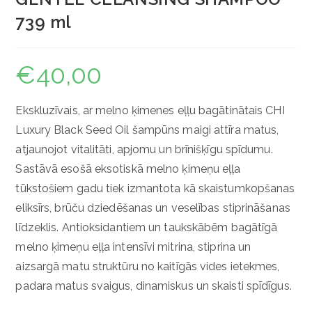
739 ml
€
40,00
Ekskluzīvais, ar melno ķimenes eļļu bagātinātais CHI
Luxury Black Seed Oil šampūns maigi attīra matus,
atjaunojot vitalitāti, apjomu un brīnišķīgu spīdumu.
Sastāvā esošā eksotiskā melno ķimeņu eļļa
tūkstošiem gadu tiek izmantota kā skaistumkopšanas
eliksīrs, brūču dziedēšanas un veselības stiprināšanas
līdzeklis. Antioksidantiem un taukskābēm bagātīgā
melno ķimeņu eļļa intensīvi mitrina, stiprina un
aizsargā matu struktūru no kaitīgās vides ietekmes,
padara matus svaigus, dinamiskus un skaisti spīdīgus.