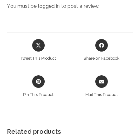
You must be
logged in
to post a review.
Opens
Opens
in
in
a
a
Tweet This Product
Share on Facebook
new
new
window
window
Opens
Opens
in
in
a
a
Pin This Product
Mail This Product
new
new
window
window
Related products