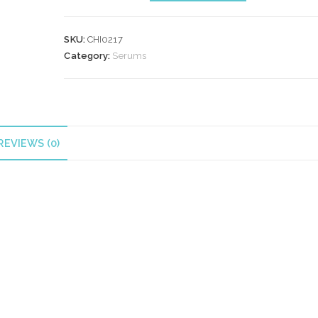
SILK
INFUSION
SKU:
CHI0217
59
Category:
Serums
ml
quantity
REVIEWS (0)