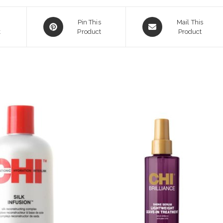
Opens
Opens
Pin This
Mail This
k
in
Product
in
Product
a
a
new
new
window
window