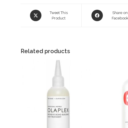
Opens
Opens
Tweet This
Share on
in
Product
in
Faceboo
a
a
new
new
window
window
Related products