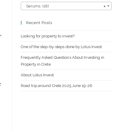
Serums (18)
×
Recent Posts
Looking for property to invest?
™
One of the step-by-steps done by Lotus Invest
Frequently Asked Questions About Investing in
Property in Crete
About Lotus Invest
z
Road trip around Crete 2025 June 19-26