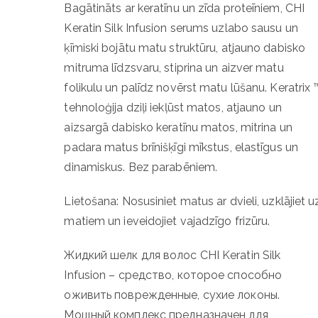
Bagātināts ar keratīnu un zīda proteīniem, CHI
Keratin Silk Infusion serums uzlabo sausu un
ķīmiski bojātu matu struktūru, atjauno dabisko
mitruma līdzsvaru, stiprina un aizver matu
folikulu un palīdz novērst matu lūšanu. Keratrix 
tehnoloģija dziļi iekļūst matos, atjauno un
aizsargā dabisko keratīnu matos, mitrina un
padara matus brīnišķīgi mīkstus, elastīgus un
dinamiskus. Bez parabēniem.
Lietošana: Nosusiniet matus ar dvieli, uzklājiet u
matiem un ieveidojiet vajadzīgo frizūru.
Жидкий шелк для волос CHI Keratin Silk
Infusion – средство, которое способно
оживить поврежденные, сухие локоны.
Мощный комплекс предназначен для