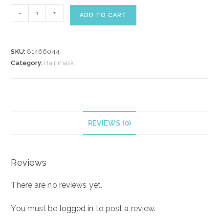
WELLA
-
+
ADD TO CART
ELEMENTS
RENEWING
MASK
SKU:
81466044
30
Category:
Hair mask
ml
quantity
REVIEWS (0)
Reviews
There are no reviews yet.
You must be
logged in
to post a review.