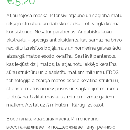
€
5,20
Аtjaunojoša maska. Intensīvi atjauno un saglabā matu
iekšējo struktūru un dabisko spēku. Ļoti viegla krēma
konsistence. Nesatur parabēnus. Ar dabisku koku
ekstraktu – spēcīgs antioksidants, kas samazina brīvo
radikāļu izraisītos bojājumus un nomierina galvas ādu,
aizsargā matos esošo keratīnu. Sastāvā pantenols,
kas iekļūst dziļi matos, lai atjaunotu iekšējo keratīna
šūnu struktūru un piesaistītu matiem mitrumu. EDDS
tehnoloģija aizsargā matos esošā keratīna struktūru,
stiprinot matus no iekšpuses un saglabājot mitrumu.
Lietošana: Uzklāt masku uz mitriem, izmazgātiem
matiem. Atstāt uz 5 minūtēm. Kārtīgi izskalot.
Восстанавливающая маска.
Интенсивно
восстанавливает и поддерживает внутреннюю