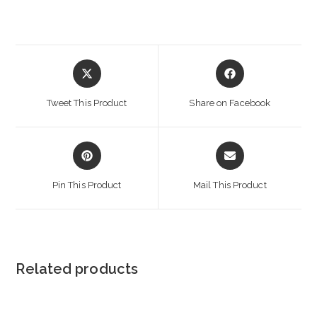
Opens
Opens
in
in
a
a
Tweet This Product
Share on Facebook
new
new
window
window
Opens
Opens
in
in
a
a
Pin This Product
Mail This Product
new
new
window
window
Related products