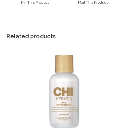
Pin This Product
Mail This Product
new
new
window
window
Related products