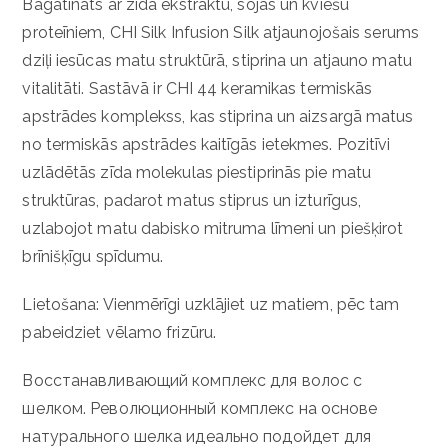
Bagātināts ar zīda ekstraktu, sojas un kviešu
proteīniem, CHI Silk Infusion Silk atjaunojošais serums
dziļi iesūcas matu struktūrā, stiprina un atjauno matu
vitalitāti. Sastāvā ir CHI 44 keramikas termiskās
apstrādes komplekss, kas stiprina un aizsargā matus
no termiskās apstrādes kaitīgās ietekmes. Pozitīvi
uzlādētās zīda molekulas piestiprinās pie matu
struktūras, padarot matus stiprus un izturīgus,
uzlabojot matu dabisko mitruma līmeni un piešķirot
brīnišķīgu spīdumu.
Lietošana: Vienmērīgi uzklājiet uz matiem, pēc tam
pabeidziet vēlamo frizūru.
Восстанавливающий комплекс для волос с
шелком. Революционный комплекс на основе
натурального шелка идеально подойдет для