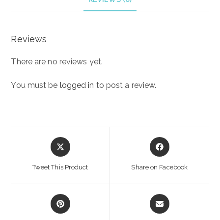
Reviews
There are no reviews yet.
You must be
logged in
to post a review.
Opens
Opens
in
in
a
a
Tweet This Product
Share on Facebook
new
new
window
window
Opens
Opens
in
in
a
a