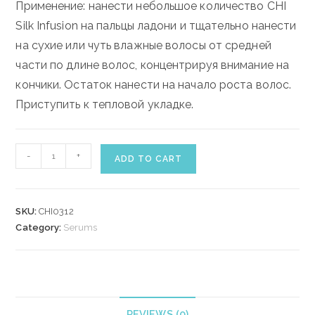
Применение: нанести небольшое количество CHI
Silk Infusion на пальцы ладони и тщательно нанести
на сухие или чуть влажные волосы от средней
части по длине волос, концентрируя внимание на
кончики. Остаток нанести на начало роста волос.
Приступить к тепловой укладке.
CHI
-
+
ADD TO CART
SILK
INFUSION
355
SKU:
CHI0312
ml
Category:
Serums
quantity
REVIEWS (0)