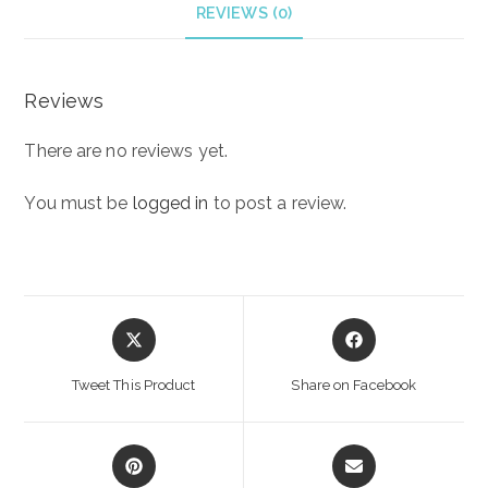
REVIEWS (0)
Reviews
There are no reviews yet.
You must be
logged in
to post a review.
Opens
Opens
in
in
a
a
Tweet This Product
Share on Facebook
new
new
window
window
Opens
Opens
in
in