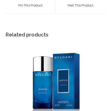
a
a
Pin This Product
Mail This Product
new
new
window
window
Related products