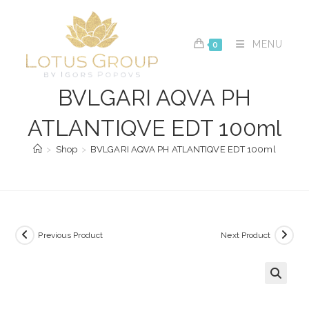
Skip
to
content
MENU
0
BVLGARI AQVA PH
ATLANTIQVE EDT 100ml
>
Shop
>
BVLGARI AQVA PH ATLANTIQVE EDT 100ml
Previous Product
Next Product
🔍