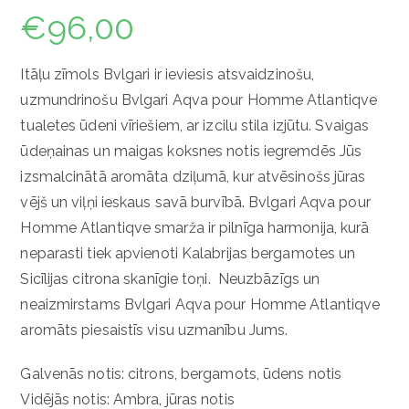
€
96,00
Itāļu zīmols Bvlgari ir ieviesis atsvaidzinošu,
uzmundrinošu Bvlgari Aqva pour Homme Atlantiqve
tualetes ūdeni vīriešiem, ar izcilu stila izjūtu. Svaigas
ūdeņainas un maigas koksnes notis iegremdēs Jūs
izsmalcinātā aromāta dziļumā, kur atvēsinošs jūras
vējš un viļņi ieskaus savā burvībā. Bvlgari Aqva pour
Homme Atlantiqve smarža ir pilnīga harmonija, kurā
neparasti tiek apvienoti Kalabrijas bergamotes un
Sicīlijas citrona skanīgie toņi. Neuzbāzīgs un
neaizmirstams Bvlgari Aqva pour Homme Atlantiqve
aromāts piesaistīs visu uzmanību Jums.
Galvenās notis: citrons, bergamots, ūdens notis
Vidējās notis: Ambra, jūras notis