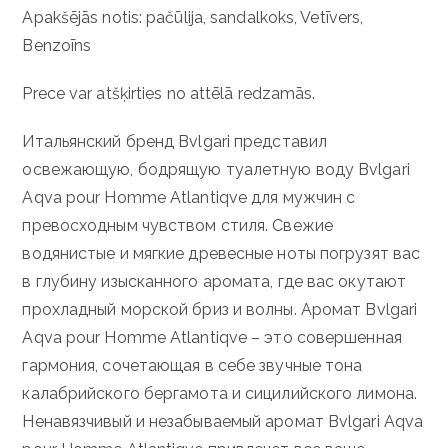
Apakšējās notis: pačūlija, sandalkoks, Vetīvers,
Benzoīns
Prece var atšķirties no attēlā redzamās.
Итальянский бренд Bvlgari представил
освежающую, бодрящую туалетную воду Bvlgari
Aqva pour Homme Atlantiqve для мужчин с
превосходным чувством стиля. Свежие
водянистые и мягкие древесные ноты погрузят вас
в глубину изысканного аромата, где вас окутают
прохладный морской бриз и волны. Аромат Bvlgari
Aqva pour Homme Atlantiqve – это совершенная
гармония, сочетающая в себе звучные тона
калабрийского бергамота и сицилийского лимона.
Ненавязчивый и незабываемый аромат Bvlgari Aqva