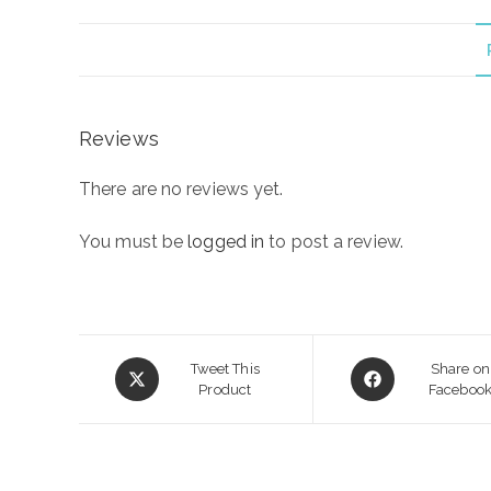
Reviews
There are no reviews yet.
You must be
logged in
to post a review.
Opens
Opens
Tweet This
Share on
in
Product
in
Faceboo
a
a
new
new
window
window