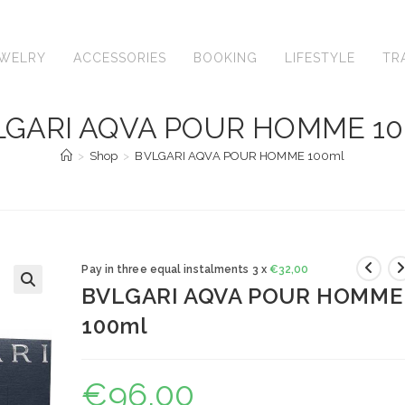
EWELRY
ACCESSORIES
BOOKING
LIFESTYLE
TR
LGARI AQVA POUR HOMME 10
>
Shop
>
BVLGARI AQVA POUR HOMME 100ml
Pay in three equal instalments 3 x
€
32,00
BVLGARI AQVA POUR HOMME
🔍
100ml
€
96,00