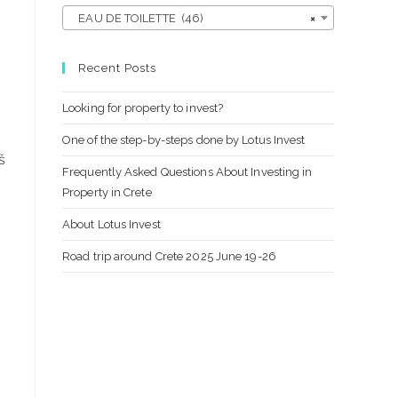
EAU DE TOILETTE (46)
×
Recent Posts
Looking for property to invest?
One of the step-by-steps done by Lotus Invest
š
Frequently Asked Questions About Investing in
Property in Crete
About Lotus Invest
Road trip around Crete 2025 June 19-26