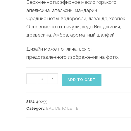
Верхние ноты: эфирное масло горького
апельсина, апельсин, мандарин
Средние ноты: водоросли, лаванда, хлопок
Основные ноты: пачули, кедр Вирджиния,
древесина, Амбра, ароматный шалфей.
Дизайн может отличаться от
представленного изображения на фото.
BVLGARI
-
+
ADD TO CART
AQVA
POUR
HOMME
SKU:
40255
100ml
Category:
EAU DE TOILETTE
quantity