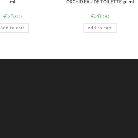
ml
ORCHID EAU DE TOILETTE 30 ml
€
28,00
€
28,00
Add to cart
Add to cart