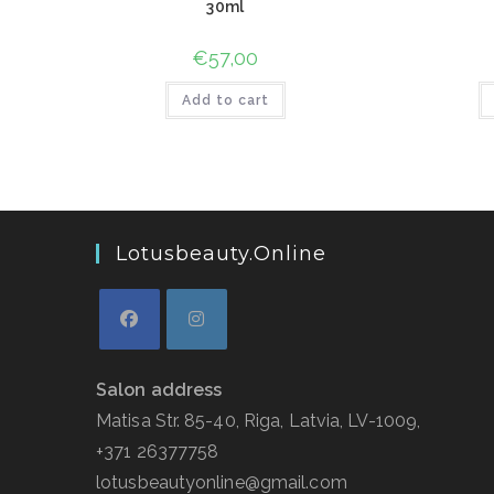
30ml
€
57,00
Add to cart
Lotusbeauty.online
Salon address
Matisa Str. 85-40, Riga, Latvia, LV-1009,
+371 26377758
lotusbeautyonline@gmail.com