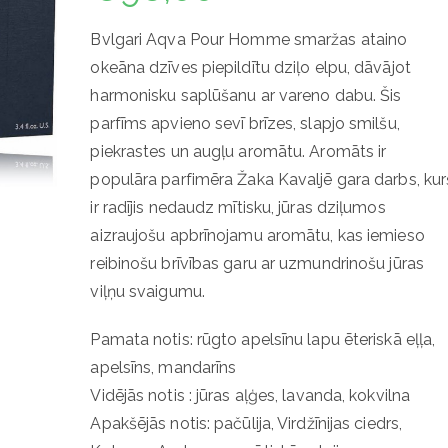
Bvlgari Aqva Pour Homme smaržas ataino
okeāna dzīves piepildītu dziļo elpu, dāvājot
harmonisku saplūšanu ar vareno dabu. Šis
parfīms apvieno sevī brīzes, slapjo smilšu,
piekrastes un augļu aromātu. Aromāts ir
populāra parfimēra Žaka Kavaljē gara darbs, kur
ir radījis nedaudz mītisku, jūras dziļumos
aizraujošu apbrīnojamu aromātu, kas iemieso
reibinošu brīvības garu ar uzmundrinošu jūras
viļņu svaigumu.
Pamata notis: rūgto apelsīnu lapu ēteriskā eļļa,
apelsīns, mandarīns
Vidējās notis : jūras aļģes, lavanda, kokvilna
Apakšējās notis: pačūlija, Virdžīnijas ciedrs,