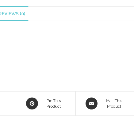
REVIEWS (0)
Opens
Opens
Pin This
Mail This
k
in
Product
in
Product
a
a
new
new
window
window