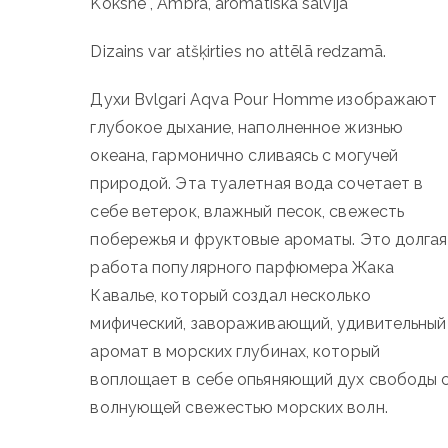
Koksne , Ambra, aromātiskā salvija
Dizains var atšķirties no attēlā redzamā.
Духи Bvlgari Aqva Pour Homme изображают
глубокое дыхание, наполненное жизнью
океана, гармонично сливаясь с могучей
природой. Эта туалетная вода сочетает в
себе ветерок, влажный песок, свежесть
побережья и фруктовые ароматы. Это долгая
работа популярного парфюмера Жака
Кавалье, который создал несколько
мифический, завораживающий, удивительный
аромат в морских глубинах, который
воплощает в себе опьяняющий дух свободы 
волнующей свежестью морских волн.