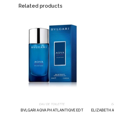
Related products
EAU DE TOILETTE
E
BVLGARI AQVA PH ATLANTIQVE EDT
ELIZABETH A