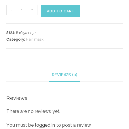
WELLA
-
+
ADD TO CART
VOLUME
BOOST
CRYSTAL
SKU:
81650175-1
MASK
Category:
Hair mask
500
ml
quantity
REVIEWS (0)
Reviews
There are no reviews yet.
You must be
logged in
to post a review.