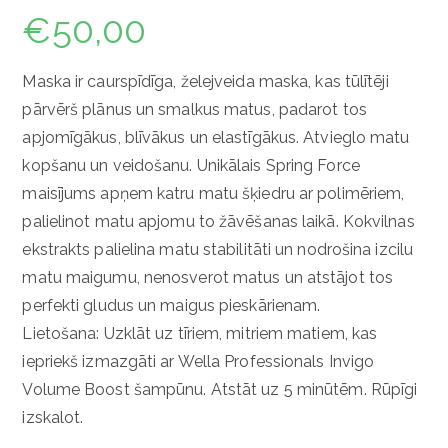
€
50,00
Мaska ir caurspīdīga, želejveida maska, kas tūlītēji
pārvērš plānus un smalkus matus, padarot tos
apjomīgākus, blīvākus un elastīgākus. Atvieglo matu
kopšanu un veidošanu. Unikālais Spring Force
maisījums apņem katru matu šķiedru ar polimēriem,
palielinot matu apjomu to žāvēšanas laikā. Kokvilnas
ekstrakts palielina matu stabilitāti un nodrošina izcilu
matu maigumu, nenosverot matus un atstājot tos
perfekti gludus un maigus pieskārienam.
Lietošana: Uzklāt uz tīriem, mitriem matiem, kas
iepriekš izmazgāti ar Wella Professionals Invigo
Volume Boost šampūnu. Atstāt uz 5 minūtēm. Rūpīgi
izskalot.