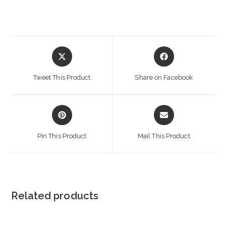
Opens
Opens
in
in
a
a
Tweet This Product
Share on Facebook
new
new
window
window
Opens
Opens
in
in
a
a
Pin This Product
Mail This Product
new
new
window
window
Related products