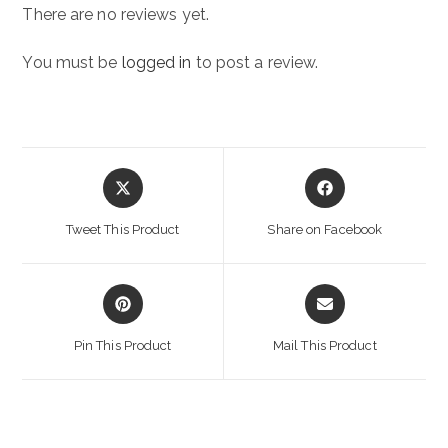
There are no reviews yet.
You must be
logged in
to post a review.
Opens
Opens
in
in
a
a
Tweet This Product
Share on Facebook
new
new
window
window
Opens
Opens
in
in
a
a
Pin This Product
Mail This Product
new
new
window
window