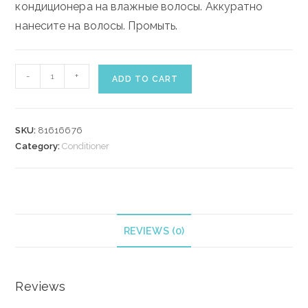
кондиционера на влажные волосы.
Аккуратно
нанесите на волосы.
Промыть.
WELLA
-
+
ADD TO CART
FUSION
CONDITIONER
200
SKU:
81616676
ml
Category:
Conditioner
quantity
REVIEWS (0)
Reviews