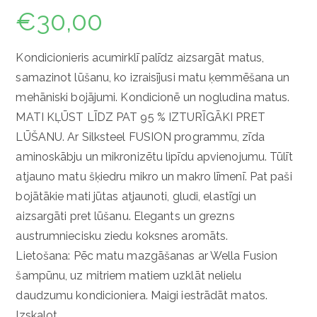
€
30,00
Kondicionieris acumirklī palīdz aizsargāt matus,
samazinot lūšanu, ko izraisījusi matu ķemmēšana un
mehāniski bojājumi. Kondicionē un nogludina matus.
MATI KĻŪST LĪDZ PAT 95 % IZTURĪGĀKI PRET
LŪŠANU. Ar Silksteel FUSION programmu, zīda
aminoskābju un mikronizētu lipīdu apvienojumu. Tūlīt
atjauno matu šķiedru mikro un makro līmenī. Pat paši
bojātākie mati jūtas atjaunoti, gludi, elastīgi un
aizsargāti pret lūšanu. Elegants un grezns
austrumniecisku ziedu koksnes aromāts.
Lietošana: Pēc matu mazgāšanas ar Wella Fusion
šampūnu, uz mitriem matiem uzklāt nelielu
daudzumu kondicioniera. Maigi iestrādāt matos.
Izskalot.