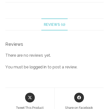
EAU
DE
TOILETTE
100
REVIEWS (0)
ml
quantity
Reviews
There are no reviews yet.
You must be
logged in
to post a review.
Opens
Opens
in
in
a
a
Tweet This Product
Share on Facebook