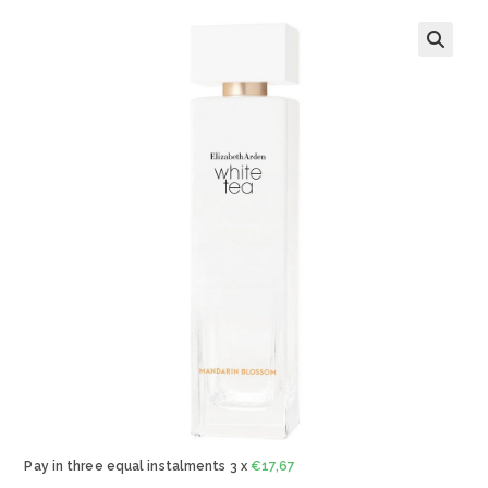
🔍
Pay in three equal instalments 3 x
€
17,67