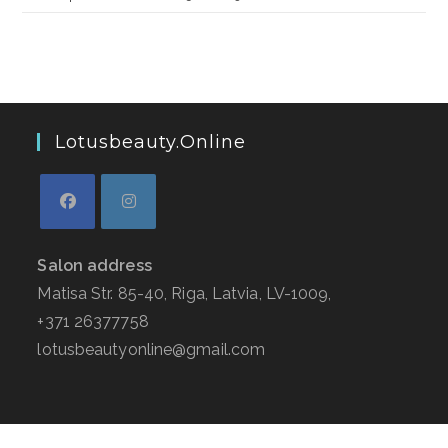
Lotusbeauty.online
Salon address
Matisa Str. 85-40, Riga, Latvia, LV-1009,
+371 26377758
lotusbeautyonline@gmail.com