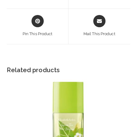
new
new
window
window
Opens
Opens
in
in
a
a
Pin This Product
Mail This Product
new
new
window
window
Related products