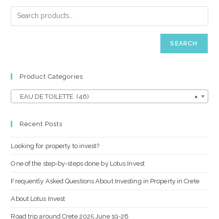
SEARCH
Product Categories
EAU DE TOILETTE (46)
×
Recent Posts
Looking for property to invest?
One of the step-by-steps done by Lotus Invest
Frequently Asked Questions About Investing in Property in Crete
About Lotus Invest
Road trip around Crete 2025 June 19-26