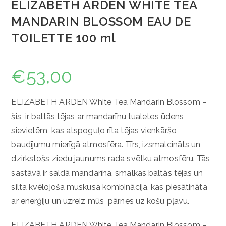
ELIZABETH ARDEN WHITE TEA
MANDARIN BLOSSOM EAU DE
TOILETTE 100 ml
€
53,00
ELIZABETH ARDEN White Tea Mandarin Blossom –
šis ir baltās tējas ar mandarīnu tualetes ūdens
sievietēm, kas atspoguļo rīta tējas vienkāršo
baudījumu mierīgā atmosfēra. Tīrs, izsmalcināts un
dzirkstošs ziedu jaunums rada svētku atmosfēru. Tās
sastāvā ir saldā mandarīna, smalkas baltās tējas un
silta kvēlojoša muskusa kombinācija, kas piesātināta
ar enerģiju un uzreiz mūs pārnes uz košu pļavu.
ELIZABETH ARDEN White Tea Mandarin Blossom –