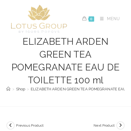
Skip
to
content
MENU
0
ELIZABETH ARDEN
GREEN TEA
POMEGRANATE EAU DE
TOILETTE 100 ml
>
Shop
>
ELIZABETH ARDEN GREEN TEA POMEGRANATE EAU DE 
Previous Product
Next Product