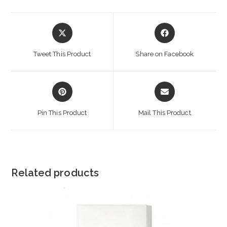
Opens
Opens
in
in
a
a
Tweet This Product
Share on Facebook
new
new
window
window
Opens
Opens
in
in
a
a
Pin This Product
Mail This Product
new
new
window
window
Related products