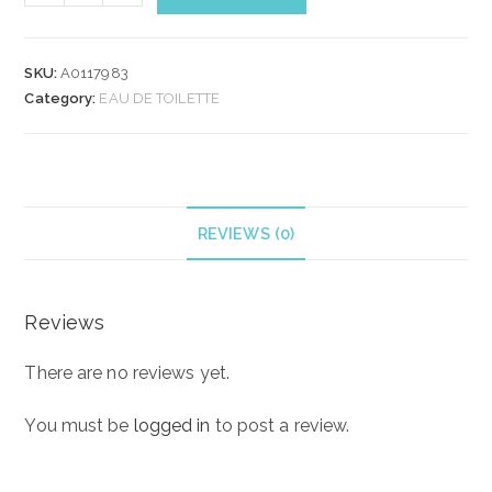
ARDEN
GREEN
TEA
SKU:
A0117983
POMEGRANATE
Category:
EAU DE TOILETTE
EAU
DE
TOILETTE
100
ml
REVIEWS (0)
quantity
Reviews
There are no reviews yet.
You must be
logged in
to post a review.