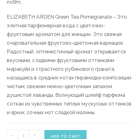
notīm.
ELIZABETH ARDEN Green Tea Pomegranate – Это
элитная парфюмерная вода с цветочно-
фруктовым ароматом для женщин. Это свежая
очаровательная фруктово-цветочная вариация.
Радостный, оптимистичный аромат открывается
вкусными, сладкими фруктовыми оттенками
маракуйи и страстного рубинового граната,
насыщаясь в средних нотах пирамидки композиции
чистым, свежим нежно-цветочным запахом
душистой лаванды. Волнующий шлейф парфюма
соткан из чувственных теплых мускусных оттенков
и ярких, сочных нот сладкой малины.
ELIZABETH
-
+
ADD TO CART