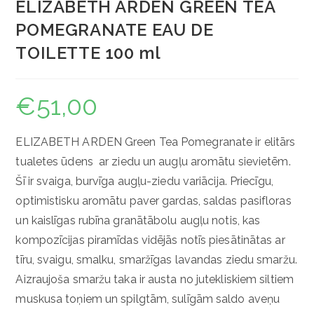
ELIZABETH ARDEN GREEN TEA
POMEGRANATE EAU DE
TOILETTE 100 ml
€
51,00
ELIZABETH ARDEN Green Tea Pomegranate ir elitārs
tualetes ūdens ar ziedu un augļu aromātu sievietēm.
Šī ir svaiga, burvīga augļu-ziedu variācija. Priecīgu,
optimistisku aromātu paver gardas, saldas pasifloras
un kaislīgas rubīna granātābolu augļu notis, kas
kompozīcijas piramīdas vidējās notīs piesātinātas ar
tīru, svaigu, smalku, smaržīgas lavandas ziedu smaržu.
Aizraujoša smaržu taka ir austa no jutekliskiem siltiem
muskusa toņiem un spilgtām, sulīgām saldo aveņu