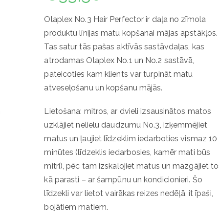
Olaplex No.3 Hair Perfector ir daļa no zīmola
produktu līnijas matu kopšanai mājas apstākļos.
Tas satur tās pašas aktīvās sastāvdaļas, kas
atrodamas Olaplex No.1 un No.2 sastāvā,
pateicoties kam klients var turpināt matu
atveseļošanu un kopšanu mājās.
Lietošana: mitros, ar dvieli izsausinātos matos
uzklājiet nelielu daudzumu No.3, izķemmējiet
matus un ļaujiet līdzeklim iedarboties vismaz 10
minūtes (līdzeklis iedarbosies, kamēr mati būs
mitri), pēc tam izskalojiet matus un mazgājiet t
kā parasti – ar šampūnu un kondicionieri. Šo
līdzekli var lietot vairākas reizes nedēļā, it īpaši,
bojātiem matiem.