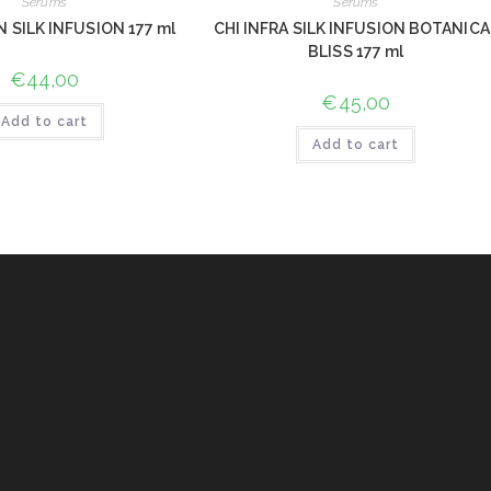
Serums
Serums
N SILK INFUSION 177 ml
CHI INFRA SILK INFUSION BOTANICA
BLISS 177 ml
€
44,00
€
45,00
Add to cart
Add to cart