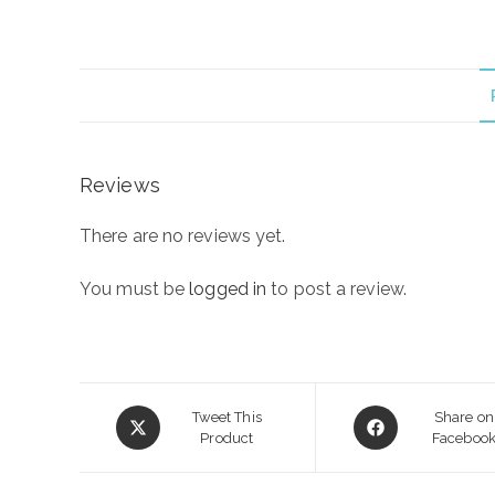
Reviews
There are no reviews yet.
You must be
logged in
to post a review.
Opens
Opens
Tweet This
Share on
in
Product
in
Faceboo
a
a
new
new