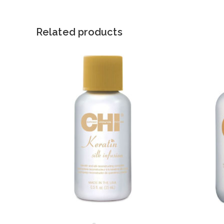
window
window
Related products