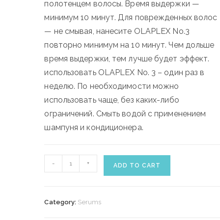
полотенцем волосы. Время выдержки —
минимум 10 минут. Для поврежденных волос
— не смывая, нанесите OLAPLEX No.3
повторно минимум на 10 минут. Чем дольше
время выдержки, тем лучше будет эффект.
использовать OLAPLEX No. 3 – один раз в
неделю. По необходимости можно
использовать чаще, без каких-либо
ограничений. Смыть водой с применением
шампуня и кондиционера.
OLAPLEX
-
+
ADD TO CART
NO.3
HAIR
PERFECTOR
Category:
Serums
100ml