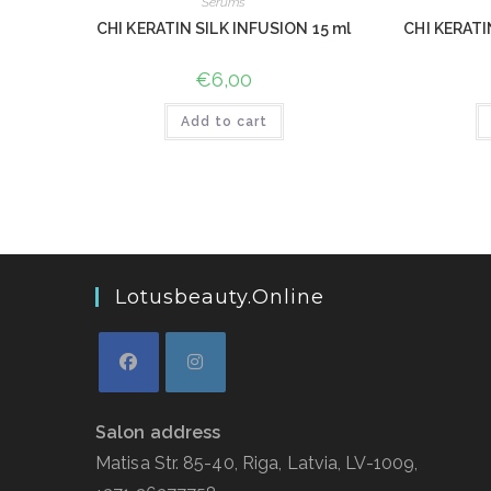
Serums
CHI KERATIN SILK INFUSION 15 ml
CHI KERATI
€
6,00
Add to cart
Lotusbeauty.online
Salon address
Matisa Str. 85-40, Riga, Latvia, LV-1009,