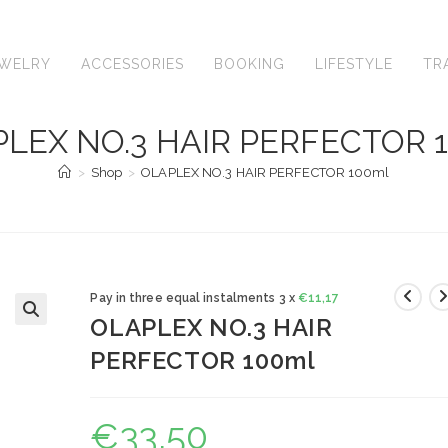
EWELRY
ACCESSORIES
BOOKING
LIFESTYLE
TR
LEX NO.3 HAIR PERFECTOR 
>
Shop
>
OLAPLEX NO.3 HAIR PERFECTOR 100ml
Pay in three equal instalments 3 x
€
11,17
OLAPLEX NO.3 HAIR
🔍
PERFECTOR 100ml
€
33,50