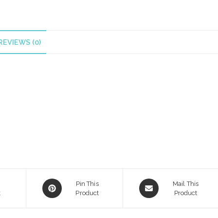
quantity
REVIEWS (0)
Opens
Opens
Pin This
Mail This
k
in
Product
in
Product
a
a
new
new