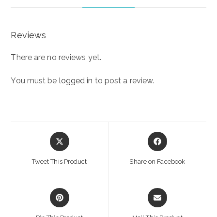
Reviews
There are no reviews yet.
You must be
logged in
to post a review.
Opens
Opens
in
in
a
a
Tweet This Product
Share on Facebook
new
new
window
window
Opens
Opens
in
in
a
a