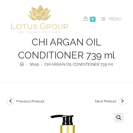
Skip
to
content
MENU
0
CHI ARGAN OIL
CONDITIONER 739 ml
>
Shop
>
CHI ARGAN OIL CONDITIONER 739 ml
Previous Product
Next Product
🔍