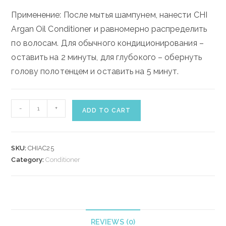
Применение: После мытья шампунем, нанести CHI
Argan Oil Conditioner и равномерно распределить
по волосам. Для обычного кондиционирования –
оставить на 2 минуты, для глубокого – обернуть
голову полотенцем и оставить на 5 минут.
CHI
-
+
ADD TO CART
ARGAN
OIL
CONDITIONER
SKU:
CHIAC25
739
Category:
Conditioner
ml
quantity
REVIEWS (0)