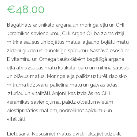
€
48,00
Bagātināts ar unikālo argana un moringa eļļu un CHI
keramikas savienojumu, CHI Argan Oil balzams dziļi
mitrina sausus un bojātus matus, atjauno bojātu matu
zīdaini gludo un jauneklīgo spīdumu. Sastāvā esošā ar
E vitamīnu un Omega taukskābēm bagātīgā argana
eļļa ātri uzsūcas matu kutikulā, baro un mitrina sausus
un blāvus matus. Moringa eļļa palīdz uzturēt dabisko
mitruma līdzsvaru, palielina matu un galvas ādas
izturību un vitalitāti. Anjoni, kas izdalās no CHI
keramikas savienojuma, palīdz olbaltumvielām
piestiprināties matiem, nodrošinot spīdumu un
vitalitāti.
Lietošana: Nosusiniet matus dvielī, ieklājiet līdzekli,