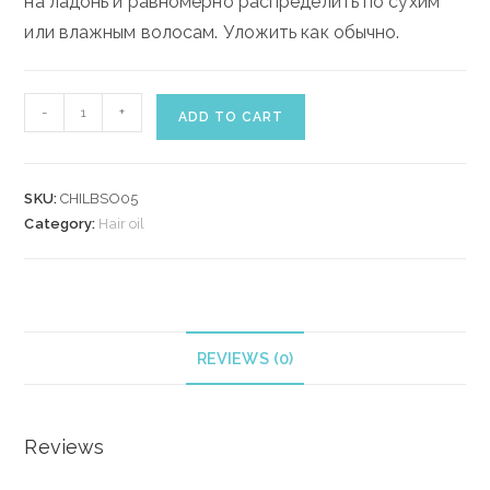
на ладонь и равномерно распределить по сухим
или влажным волосам. Уложить как обычно.
CHI
-
+
ADD TO CART
LUXURY
BLACK
SEED
SKU:
CHILBSO05
OIL
Category:
Hair oil
DRY
OIL
15
ml
quantity
REVIEWS (0)
Reviews