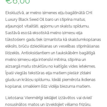
€
6,00
Ekskluzīvā, ar melno ķimenes eļļu bagātinātā CHI
Luxury Black Seed Oil baro un stiprina matus,
atjaunojot vitalitāti, apjomu un skaistu spīdumu.
Sastāvā esošā eksotiskā melno ķimeņu eļļa
tūkstošiem gadu tiek izmantota kā skaistumkopšanas
eliksīrs, brūču dziedēšanas un veselības stiprināšanas
līdzeklis. Antioksidantiem un taukskābēm bagātīgā
melno ķimeņu eļļa intensīvi mitrina, stiprina un
aizsargā matu struktūru no kaitīgās vides ietekmes.
Īpaši vieglās tekstūras eļļa matiem piešķir zīdaini
gludu un krāšņu spīdumu. Ideāli piemērota ikdienas
kopšanai, smalkiem līdz vidēja biezuma matiem.
Lietošana: Vienmērīgi ieklājiet izžāvētos vai dvielī
nosusinātos matos un izveidojiet vēlamo frizūru.