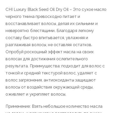
CHI Luxury Black Seed Oil Dry Oil – Это сухое масло
черного тмина превосходно питает и
восстанавливает волосы, делая их сильными и
невероятно блестящими. Благодаря легкому
составу быстро впитывается, увлажняя и
разглаживая волосы, не оставляя остатков.
Опробуй роскошный эффект масла на своих
волосах для достижения ослепительного
результата. Преимущества: подходит для волос с
тонкой и средней текстурой волос, удаляет с
волос загрязнения, антиоксиданты защищают
волосы от воздействия окружающей среды,
оживляет и укрепляет волосы.
Применение: Взять небольшое количество масла