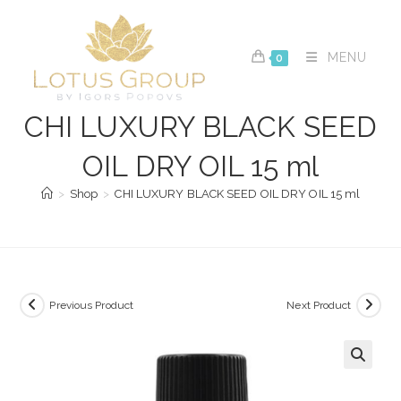
Skip
to
content
MENU
0
CHI LUXURY BLACK SEED
OIL DRY OIL 15 ml
>
Shop
>
CHI LUXURY BLACK SEED OIL DRY OIL 15 ml
Previous Product
Next Product
🔍