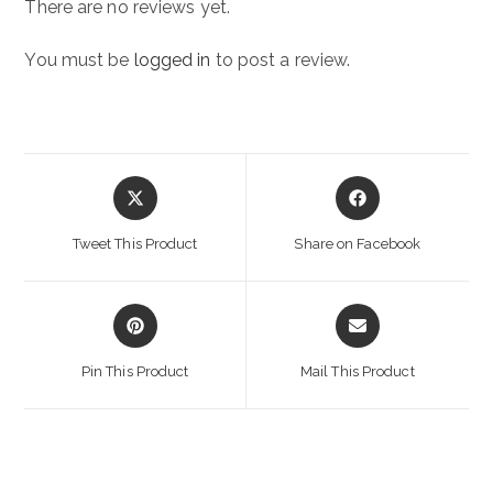
There are no reviews yet.
You must be
logged in
to post a review.
Opens
Opens
in
in
a
a
Tweet This Product
Share on Facebook
new
new
window
window
Opens
Opens
in
in
a
a
Pin This Product
Mail This Product
new
new
window
window