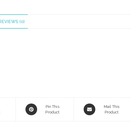
REVIEWS (0)
Opens
Opens
Pin This
Mail This
k
in
Product
in
Product
a
a
new
new
window
window