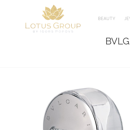
Skip
to
content
BEAUTY
J
BVLG