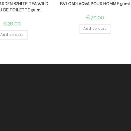
ARDEN WHITE TEA WILD
BVLGARI AQVA POUR HOMME 50ml
U DE TOILETTE 30 ml
€
70,00
€
28,00
Add to cart
Add to cart