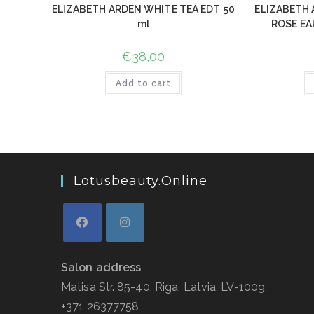
ELIZABETH ARDEN WHITE TEA EDT 50
ELIZABETH 
ml
ROSE EA
€
38,00
Add to cart
Lotusbeauty.online
Salon address
Matisa Str. 85-40, Riga, Latvia, LV-1009,
+371 26377758