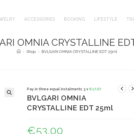
EWELRY
ACCESSORIES
BOOKING
LIFESTYLE
TR
ARI OMNIA CRYSTALLINE EDT
>
Shop
>
BVLGARI OMNIA CRYSTALLINE EDT 25ml
Pay in three equal instalments 3 x
€
17,67
BVLGARI OMNIA
🔍
CRYSTALLINE EDT 25ml
€
53,00