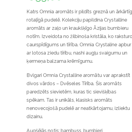
Katrs Omnia aromāts ir pildīts greznā un ārkārtīg
rotaļīgā pudelē. Kolekciju papildina Crystalline
aromāts ar zaļo un kraukšķīgo Āzijas bumbieru
notīm. Izveidota no žilbinoša kristāla, ko rakstur
caurspīdīgums un tīrība. Omnia Crystaline apbur
ar lotosa ziedu tīrību, nashi augļu svaigumu un
ķermeņa balzama krēmīgumu.
Bvlgari Omnia Crystalline aromātu var aprakstīt
divos vārdos – Dvēseles Tīrība. Šis aromāts
paredzēts sievietēm, kuras tic sievišķības
spēkam. Tas ir unikāls, klasisks aromāts
nenovecojošā pudelē ar neatkārtojamu, izliektu
dizainu.
Augšējās notis: bambuss, bumbieri