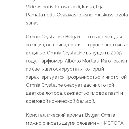
Vidējās notis: lotosa ziedi, kasija, tēja
Pamata notis: Gvajakas koksne, muskuss, ozola
sūnas
Omnia Crystalline Bvlgari — это аромат для
женщин, он принадлежит к группе цветочные
водяные. Omnia Crystalline выпущен в 2005
году. Парфюмер: Alberto Morillas. Изготовлен
из светящегося хрусталя, который
характеризуется прозрачностью и чистотой.
Omnia Crystaline очарует вас чистотой
цветков лотоса, свежестью плодов nashi и
кремовой конической бальзой.
Кристаллический аромат Bvlgari Omnia
можно описать двумя словами – ЧИСТОТА