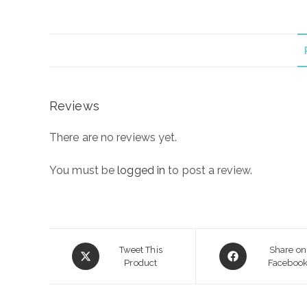
Reviews
There are no reviews yet.
You must be
logged in
to post a review.
Opens
Opens
Tweet This
Share on
in
Product
in
Faceboo
a
a
new
new
window
window