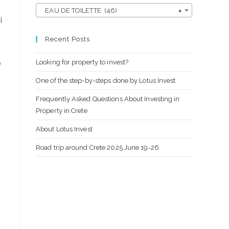
EAU DE TOILETTE (46)
×
i
Recent Posts
Looking for property to invest?
o
One of the step-by-steps done by Lotus Invest
Frequently Asked Questions About Investing in
Property in Crete
About Lotus Invest
Road trip around Crete 2025 June 19-26