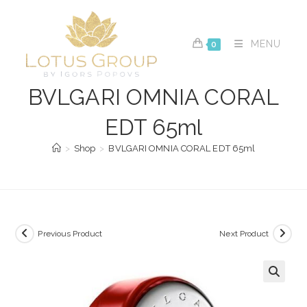
Skip
to
content
MENU
0
BVLGARI OMNIA CORAL
EDT 65ml
>
Shop
>
BVLGARI OMNIA CORAL EDT 65ml
Previous Product
Next Product
🔍