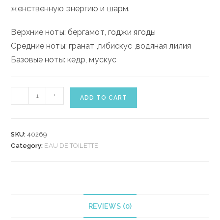
женственную энергию и шарм.
Верхние ноты: бергамот, годжи ягоды
Средние ноты: гранат ,гибискус ,водяная лилия
Базовые ноты: кедр, мускус
BVLGARI
-
+
ADD TO CART
OMNIA
CORAL
EDT
SKU:
40269
65ml
Category:
EAU DE TOILETTE
quantity
REVIEWS (0)