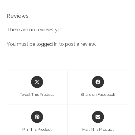
Reviews
There are no reviews yet.
You must be
logged in
to post a review.
Opens
Opens
in
in
a
a
Tweet This Product
Share on Facebook
new
new
window
window
Opens
Opens
in
in
a
a
Pin This Product
Mail This Product
new
new