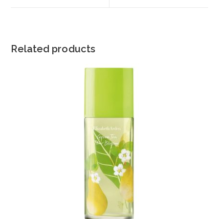
window
window
Related products