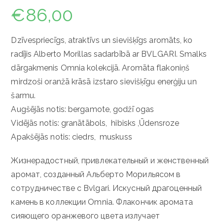
€
86,00
Dzīvespriecīgs, atraktīvs un sievišķīgs aromāts, ko
radījis Alberto Morillas sadarbībā ar BVLGARI. Smalks
dārgakmenis Omnia kolekcijā. Aromāta flakoniņš
mirdzoši oranžā krāsā izstaro sievišķīgu enerģiju un
šarmu.
Augšējās notis: bergamote, godžī ogas
Vidējās notis: granātābols, hibisks ,Ūdensroze
Apakšējās notis: ciedrs, muskuss
Жизнерадостный, привлекательный и женственный
аромат, созданный Альберто Морильясом в
сотрудничестве с Bvlgari. Искусный драгоценный
камень в коллекции Omnia. Флакончик аромата
сияющего оранжевого цвета излучает