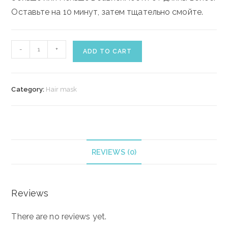
Оставьте на 10 минут, затем тщательно смойте.
OLAPLEX
-
+
ADD TO CART
NO.8
BOND
INTENSE
Category:
Hair mask
MOISTURE
MASK
100ml
quantity
REVIEWS (0)
Reviews
There are no reviews yet.