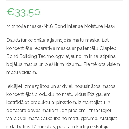
€
33,50
Mitrinoša maska-Nº.8 Bond Intense Moisture Mask
Daudzfunkcionāla atjaunojoša matu maska. Ļoti
koncentrēta reparatīva maska ar patentētu Olaplex
Bond Boilding Technology, atjauno, mitrina, stiprina
bojātus matus un piešķir mirdzumu. Piemērots visiem
matu veidiem.
Ieklājiet izmazgātos un ar dvieli nosusinātos matos,
koncentrējot produktu no matu vidus līdz galiem,
iestrādājot produktu ar pirkstiem. Izmantojiet 1-2
dozatora devas matiem līdz pleciem: izmantojiet
vairāk vai mazāk atkarībā no matu garuma. Atstājiet
iedarboties 10 minūtes, pēc tam kārtīgi izskalojiet.