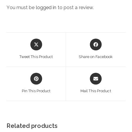
You must be
logged in
to post a review.
Opens
Opens
in
in
a
a
Tweet This Product
Share on Facebook
new
new
window
window
Opens
Opens
in
in
a
a
Pin This Product
Mail This Product
new
new
window
window
Related products