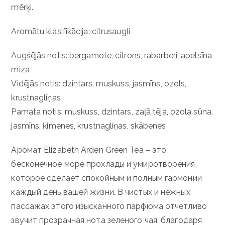
mērķi.
Aromātu klasifikācija: citrusaugļi
Augšējās notis: bergamote, citrons, rabarberi, apelsīna
miza
Vidējās notis: dzintars, muskuss, jasmīns, ozols,
krustnagliņas
Pamata notis: muskuss, dzintars, zaļā tēja, ozola sūna,
jasmīns, ķimenes, krustnagliņas, skābenes
Аромат Elizabeth Arden Green Tea – это
бесконечное море прохлады и умиротворения,
которое сделает спокойным и полным гармонии
каждый день вашей жизни. В чистых и нежных
пассажах этого изысканного парфюма отчетливо
звучит прозрачная нота зеленого чая, благодаря