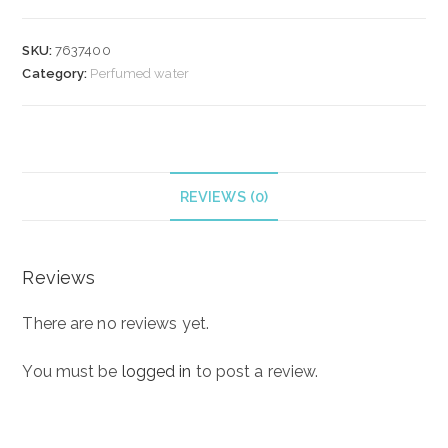
GREEN
TEA
SKU:
7637400
SCENT
Category:
Perfumed water
SPRAY
30
ml
quantity
REVIEWS (0)
Reviews
There are no reviews yet.
You must be
logged in
to post a review.