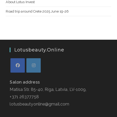
About Lotus Invest
Road trip around Crete 2025 June 19-26
Lotusbeauty.online
Salon address
Matisa Str. 85-40, Riga, Latvia, LV-1009,
+371 26377758
lotusbeautyonline@gmail.com