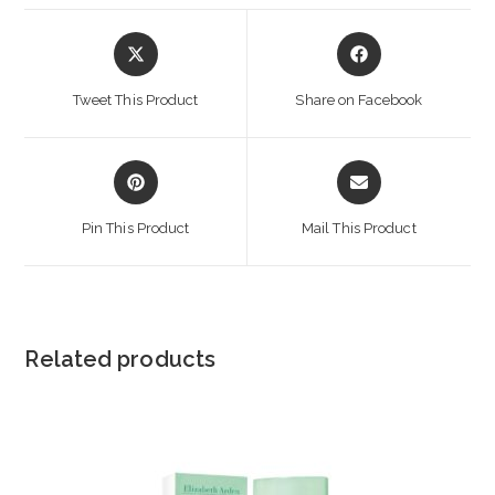
Opens
Opens
in
in
a
a
Tweet This Product
Share on Facebook
new
new
window
window
Opens
Opens
in
in
a
a
Pin This Product
Mail This Product
new
new
window
window
Related products