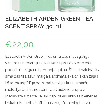
ELIZABETH ARDEN GREEN TEA
SCENT SPRAY 30 ml
€
22,00
Elizabeth Arden Green Tea smaržas ir bezgalīga
vēsuma un miera jūra, kas katru jūsu dzīves dienu
padarīs mierīgu un harmonijas pilnu. Šīs izsmalcinātās
smaržas tīrajāsun maigajā aromātā skaidri skan zaļas
tējas caurspīdīga nots, pateicoties kurai smaržu
melodijai piemīt neticami atsvaidzinošs spēks.
Piedāvātā smarža lieliski papildinās aktīvās meitenes
izskatu, kas mīl jautrību un zina, kā sasniegt savu