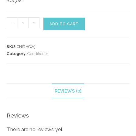
водой.
CHI
-
+
ADD TO CART
ROSE
HIP
OIL
SKU:
CHIRHC25
CONDITIONER
Category:
Conditioner
739
ml
quantity
REVIEWS (0)
Reviews
There are no reviews yet.