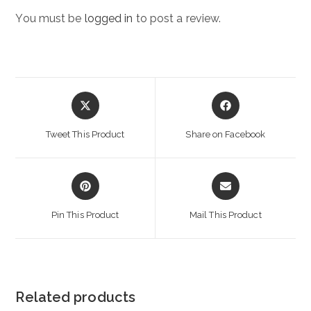
You must be
logged in
to post a review.
Opens
Opens
in
in
a
a
Tweet This Product
Share on Facebook
new
new
window
window
Opens
Opens
in
in
a
a
Pin This Product
Mail This Product
new
new
window
window
Related products