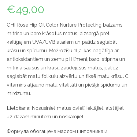
€
49,00
CHI Rose Hip Oil Color Nurture Protecting balzams
mitrina un baro krāsotus matus, aizsargā pret
kaitīgajiem UVA/UVB stariem un palīdz saglabāt
krāsu un spīdumu. Mežrozīšu eļļa, kas bagātīga ar
antioksidantiem un zemu pH līmeni, baro, stiprina un
mitrina sausus un krāsu zaudējušus matus, palīdz
saglabāt matu folikulu aizvērtu un fiksē matu krāsu. C
vitamīns atjauno matu vitalitāti un piešķir spīdumu un
mirdzumu.
Lietošana: Nosusiniet matus dvielī, ieklājiet, atstājiet
uz dažām minūtēm un noskalojiet.
Формула обогащена маслом шиповника и