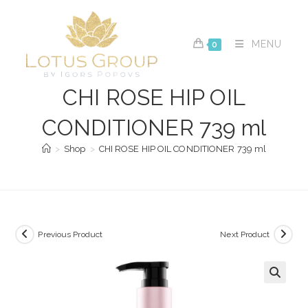
Skip
to
content
MENU
0
CHI ROSE HIP OIL
CONDITIONER 739 ml
>
Shop
>
CHI ROSE HIP OIL CONDITIONER 739 ml
Previous Product
Next Product
🔍