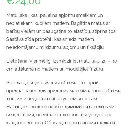
€
24,00
Matu laka , kas palielina apjomu smalkiem un
nepietiekami kupliem matiem. Bagātina matus ar
barību vielām un paaugstina to elastību, stiprina tos.
Sastāva zīda proteīni , kas sniedz matiem
neiedomājamu mirdzumu, apjomu un fiksāciju.
Lietošana: Vienmērīgi izsmidziniet matu laku 25 – 30
cm attālumā no matiem un modelējiet frizūru.
Это лак для увеличения объема, который
предназначен для придания максимального объема
тонким и недостаточно густым волосам.
Насыщает волосы необходимыми питательными
веществами, повышает плотность и упругость
каждого волоса. Обогащен протеинами шелка и