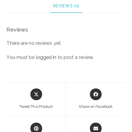
REVIEWS (0)
Reviews
There are no reviews yet.
You must be
logged in
to post a review.
Opens
Opens
in
in
a
a
Tweet This Product
Share on Facebook
new
new
window
window
Opens
Opens
in
in