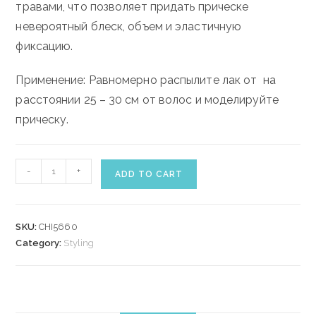
травами, что позволяет придать прическе
невероятный блеск, объем и эластичную
фиксацию.
Применение: Равномерно распылите лак от на
расстоянии 25 – 30 см от волос и моделируйте
прическу.
CHI
-
+
ADD TO CART
MAGNIFIED
VOLUME
FINISHING
SKU:
CHI5660
SPRAY
Category:
Styling
340
gr
quantity