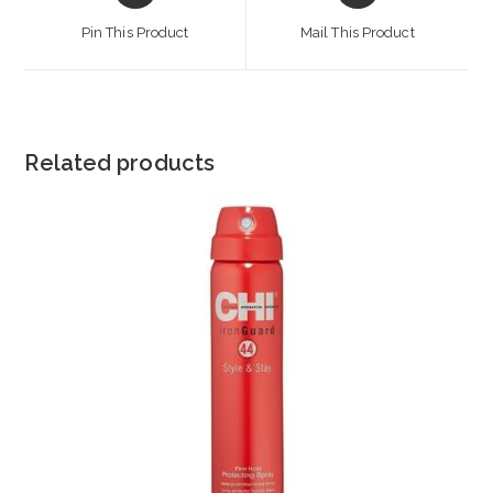
a
a
Pin This Product
Mail This Product
new
new
window
window
Related products