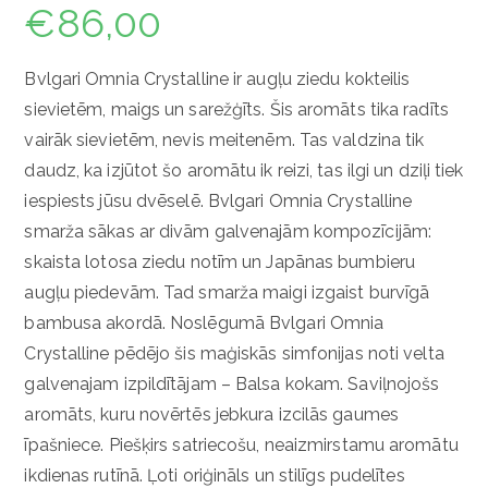
€
86,00
Bvlgari Omnia Crystalline ir augļu ziedu kokteilis
sievietēm, maigs un sarežģīts. Šis aromāts tika radīts
vairāk sievietēm, nevis meitenēm. Tas valdzina tik
daudz, ka izjūtot šo aromātu ik reizi, tas ilgi un dziļi tiek
iespiests jūsu dvēselē. Bvlgari Omnia Crystalline
smarža sākas ar divām galvenajām kompozīcijām:
skaista lotosa ziedu notīm un Japānas bumbieru
augļu piedevām. Tad smarža maigi izgaist burvīgā
bambusa akordā. Noslēgumā Bvlgari Omnia
Crystalline pēdējo šis maģiskās simfonijas noti velta
galvenajam izpildītājam – Balsa kokam. Saviļnojošs
aromāts, kuru novērtēs jebkura izcilās gaumes
īpašniece. Piešķirs satriecošu, neaizmirstamu aromātu
ikdienas rutīnā. Ļoti oriģināls un stilīgs pudelītes