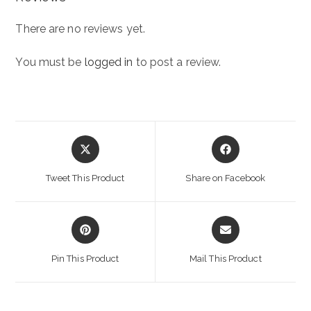
There are no reviews yet.
You must be
logged in
to post a review.
Opens
Opens
in
in
a
a
Tweet This Product
Share on Facebook
new
new
window
window
Opens
Opens
in
in
a
a
Pin This Product
Mail This Product
new
new
window
window