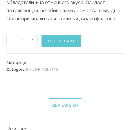
обладательница отменного вкуса. Придаст
потрясающий, незабываемый аромат вашему дню.
Очень оригинальный и стильный дизайн флакона.
BVLGARI
-
+
ADD TO CART
OMNIA
CRYSTALLINE
OMNIALANDIA
SKU:
41090
EDT
Category:
EAU DE TOILETTE
65
ml
quantity
REVIEWS (0)
Reviews