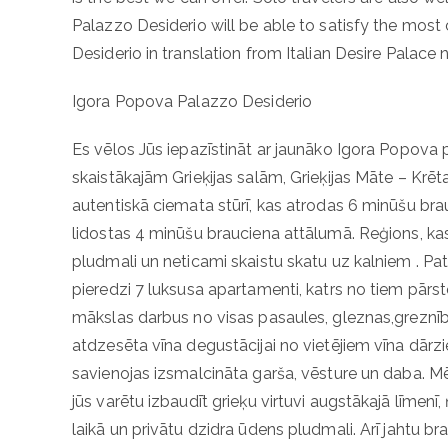
Palazzo Desiderio will be able to satisfy the mos
Desiderio in translation from Italian Desire Palace n
Igora Popova Palazzo Desiderio
Es vēlos Jūs iepazīstināt ar jaunāko Igora Popova 
skaistākajām Grieķijas salām, Grieķijas Māte – Krēt
autentiskā ciemata stūrī, kas atrodas 6 minūšu brau
lidostas 4 minūšu brauciena attālumā. Reģions, ka
pludmali un neticami skaistu skatu uz kalniem . P
pieredzi 7 luksusa apartamenti, katrs no tiem pārst
mākslas darbus no visas pasaules, gleznas,greznīb
atdzesēta vīna degustācijai no vietējiem vīna dārziem
savienojas izsmalcināta garša, vēsture un daba. Mē
jūs varētu izbaudīt grieķu virtuvi augstākajā līmenī
laikā un privātu dzidra ūdens pludmali. Arī jahtu bra