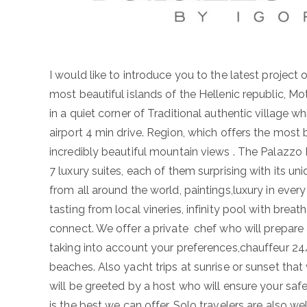
I would like to introduce you to the latest project 
most beautiful islands of the Hellenic republic, Mo
in a quiet corner of Traditional authentic village whi
airport 4 min drive. Region, which offers the most
incredibly beautiful mountain views . The Palazzo D
7 luxury suites, each of them surprising with its un
from all around the world, paintings,luxury in every
tasting from local vineries, infinity pool with brea
connect. We offer a private chef who will prepare 
taking into account your preferences,chauffeur 24/
beaches. Also yacht trips at sunrise or sunset that
will be greeted by a host who will ensure your safe
is the best we can offer. Solo travelers are also 