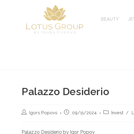
Skip
to
content
BEAUTY
J
Palazzo Desiderio
Post
Post
Post
Igors Popovs
09/11/2024
Invest
/
L
author:
published:
category:
Palazzo Desiderio by Igor Popov