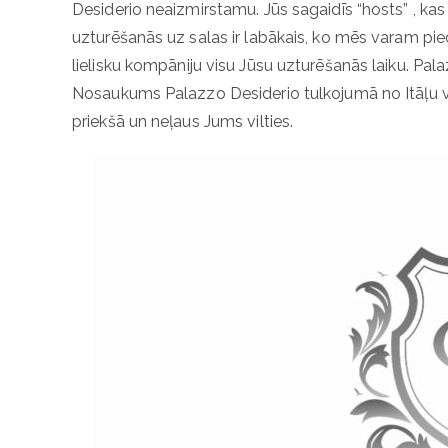
Desiderio neaizmirstamu. Jūs sagaidīs “hosts” , ka
uzturēšanās uz salas ir labākais, ko mēs varam piedā
lielisku kompāniju visu Jūsu uzturēšanās laiku. Pa
Nosaukums Palazzo Desiderio tulkojumā no Itāļu 
priekšā un neļaus Jums vilties.