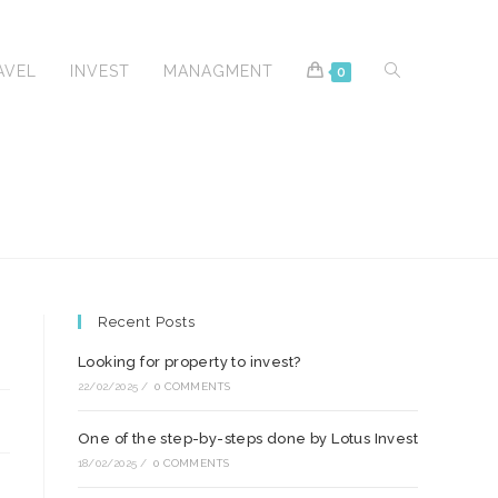
TOGGLE
AVEL
INVEST
MANAGMENT
0
WEBSITE
Recent Posts
SEARCH
Looking for property to invest?
22/02/2025
/
0 COMMENTS
One of the step-by-steps done by Lotus Invest
18/02/2025
/
0 COMMENTS