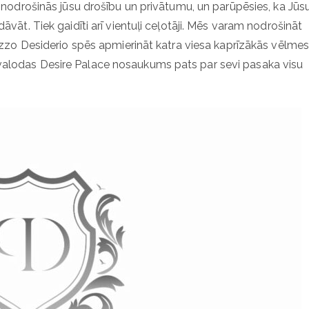
s nodrošinās jūsu drošību un privātumu, un parūpēsies, ka Jūs
vāt. Tiek gaidīti arī vientuļi ceļotāji. Mēs varam nodrošināt
lazzo Desiderio spēs apmierināt katra viesa kaprīzākās vēlmes
valodas Desire Palace nosaukums pats par sevi pasaka visu