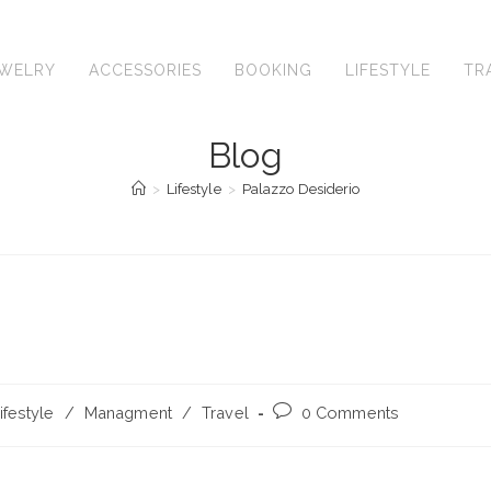
EWELRY
ACCESSORIES
BOOKING
LIFESTYLE
TR
Blog
>
Lifestyle
>
Palazzo Desiderio
Post
ifestyle
/
Managment
/
Travel
0 Comments
comments: