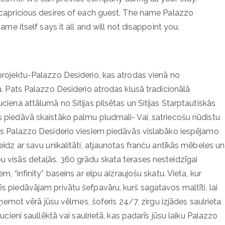
t capricious desires of each guest. The name Palazzo
ame itself says it all and will not disappoint you.
projektu-Palazzo Desiderio, kas atrodas vienā no
a. Pats Palazzo Desiderio atrodas klusā tradicionālā
ciena attālumā no Sitijas pilsētas un Sitijas Starptautiskās
s piedāvā skaistāko palmu pludmali- Vai, satriecošu nūdistu
ats Palazzo Desiderio viesiem piedāvās vislabāko iespējamo
eidz ar savu unikalitāti, atjaunotas franču antīkās mēbeles un
u visās detaļās. 360 grādu skata terases nesteidzīgai
, “infinity” baseins ar elpu aizraujošu skatu. Vieta, kur
s piedāvājam privātu šefpavāru, kurš sagatavos maltīti, lai
, ņemot vērā jūsu vēlmes, šoferis 24/7, zirgu izjādes saulrieta
ucieni saullēktā vai saulrietā, kas padarīs jūsu laiku Palazzo