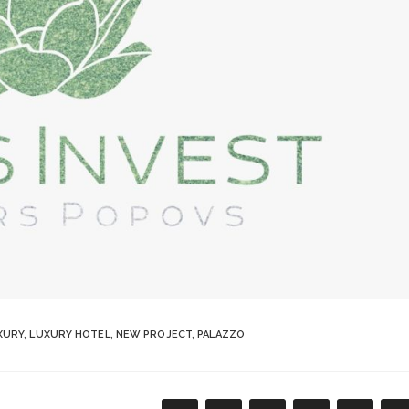
XURY
,
LUXURY HOTEL
,
NEW PROJECT
,
PALAZZO