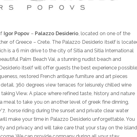
of
Igor
Popov
–
Palazzo
Desiderio
, located on one of the
ther of Greece – Crete. The Palazzo Desiderio itself is locat
ch is a 6 min drive to the city of Sitia and Sitia International
 beautiful Palm Beach Vai, a stunning nudist beach and
esiderio itself will offer guests the best experience possible
iqueness, restored French antique furniture and art pieces
 detail. 360 degrees view terraces for leisurely chilled wine
th taking View. A place where refined taste, history and nature
a meal to take you on another level of greek fine dinning,
7, horse riding during the sunset and private clear water
 will make your time in Palazzo Desiderio unforgettable. You
ty and privacy and will take care that your stay on the islan
welcome. We can provide company during all your stay.